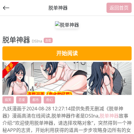
脱单神器
返回首页
脱单神器
提
DSIna
连载
交
开始阅读
福利内容
搞笑
恋爱
都市
奇幻
九妖漫画于2024-08-28 12:27:14提供免费无删减《脱单神
器》漫画高清在线阅读,脱单神器作者是DSIna,
脱单神器
故事
介绍:“欢迎使用脱单神器，请选择攻略对象”，突然得到一个神
秘APP的志贤，开始利用获得的道具一步步攻略身边所有的女