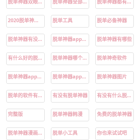
脱单神器双眼皮贴
脱单神器全部视频
脱单神器都有哪些
2020脱单神器哪个软件最好
脱单工具
脱单必备神器
脱单神器有没有免费的
脱单神器app不花钱
脱单神器有哪些
有什么好的脱单神器
脱单神器哪个软件最好用
脱单神奇软件
脱单神器app排行榜
脱单神器app下载
脱单神器图片
脱单的软件有哪些
有没有脱单神器
有没有什么脱单神器
完整版
脱单神器韩漫
免费的脱单神器
脱单神器漫画第二季
脱单小工具
你也来试试吧