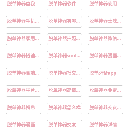
脱单神器自我介绍模板
脱单神器软件正版
脱单神器使用步骤
脱单神器手机挂饰
脱单神器有哪些实用类型
脱单神器土味情话
脱单神器家用工具
脱单神器拍照工具
脱单神器微信背景图
脱单神器搭讪技巧
脱单神器soul实测
脱单神器漫画免费下拉式
脱单神器高端平台推荐
脱单神器社交app测评
脱单必备app
脱单神器平台推荐
脱单神器高情商输入法
脱单神器免费键盘
脱单神器特色
脱单神器怎么样
脱单神器交友平台排名
脱单神器漫画土豪
脱单神器交友
脱单神器详情