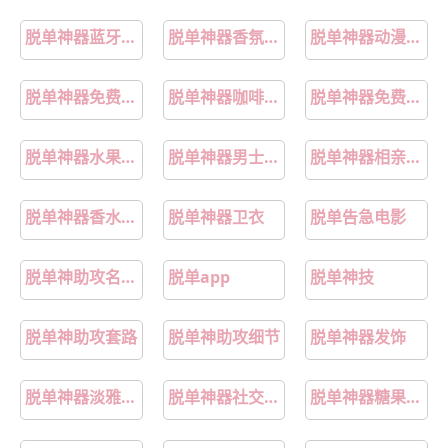
脱单神器蓝牙耳机
脱单神器香氛喷雾
脱单神器动漫免费下拉式
脱单神器免费漫画
脱单神器咖啡糖推荐
脱单神器免费相亲平台
脱单神器水果薄荷糖
脱单神器男士服饰
脱单神器相亲平台
脱单神器香水好物
脱单神器卫衣
脱单告急电影
脱单神助攻名场面合集
脱单app
脱单神技
脱单神助攻套路
脱单神助攻细节
脱单神器发饰
脱单神器淡雅香水
脱单神器社交app下载
脱单神器糖果推荐