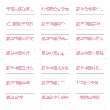
年轻人都在用的脱单神器
别怪我没告诉你
脱单软件哪个好用
好用的脱单软件
脱单神器哪个软件最好免费
脱单神器第26章更新时间
脱单神器免费的
脱单神器漫画在线观看奇漫屋
脱单神器免费版
脱单神器推荐
脱单神器app哪个最好最真实
脱单神器不要钱
脱单神器是什么
脱单神器找对象
脱单神器体质的人
脱单神器本地
脱单神器手工
127话今天是我的安全期
脱单 软件
脱单软件有哪些
下载脱单神器