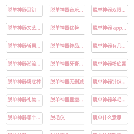
脱单神器耳钉
脱单神器音乐推荐
脱单神器双眼皮贴推荐
脱单神器文艺摆件
脱单神器优势
脱单神器 app下载
脱单神器斩男香水
脱单神器饰品推荐
脱单神器有几个软件
脱单神器潮流服饰
脱单神器牙膏推荐
脱单神器粉底膏
脱单神器粉底棒
脱单神器无删减
脱单神器针织开衫
脱单神器礼物推荐
脱单神器显瘦连衣裙
脱单神器羊毛开衫
脱单神器哪个最好用
脱毛仪
脱单什么意思