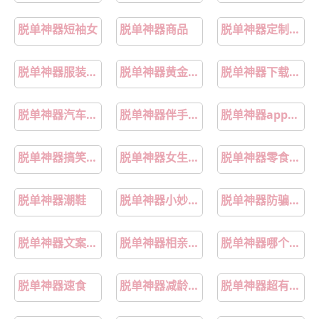
脱单神器短袖女
脱单神器商品
脱单神器定制手绘
脱单神器服装搭配套装
脱单神器黄金手链
脱单神器下载攻略
脱单神器汽车饰品
脱单神器伴手礼攻略
脱单神器app实测推荐
脱单神器搞笑段子
脱单神器女生聊天表情
脱单神器零食推荐
脱单神器潮鞋
脱单神器小妙招揭秘
脱单神器防骗避坑指南
脱单神器文案软件
脱单神器相亲软件实测
脱单神器哪个最好
脱单神器速食
脱单神器减龄发型
脱单神器超有趣社交软件