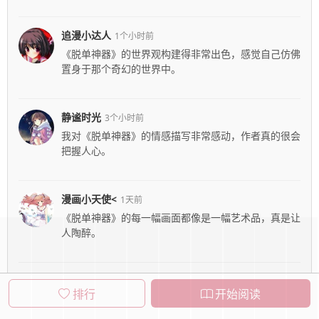
追漫小达人
1个小时前
《脱单神器》的世界观构建得非常出色，感觉自己仿佛
置身于那个奇幻的世界中。
静谧时光
3个小时前
我对《脱单神器》的情感描写非常感动，作者真的很会
把握人心。
漫画小天使<
1天前
《脱单神器》的每一幅画面都像是一幅艺术品，真是让
人陶醉。
幻想追逐者<
2天前
排行
开始阅读
这部漫画的节奏把握得很好，读起来非常流畅，期待后
续的发展！