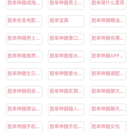
脱单神器戒指男士款
脱单神器男士服装
脱单是什么意思
脱单告急电影完整版免费看
脱单宝典
脱单神器精油香水
脱单神器男士T恤
脱单神器漱口水推荐
脱单神器有哪些软件
脱单神器推荐几款
脱单神器香水测评
脱单神器APP盘点
脱单神器生日蛋糕
脱单神器香水热卖
脱单神器速配使用指南
脱单神器相亲APP推荐
脱单神器实测真实效果
脱单神器聊天秘诀
脱单神器搭讪指南
脱单神器输入法推荐
脱单神器聊天小程序推荐
脱单神器手机软件
脱单神器手机应用
脱单神器女包