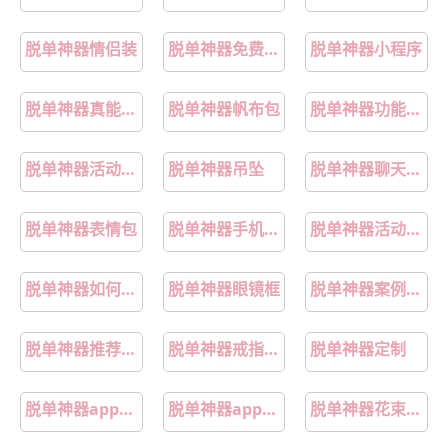
脱单神器情侣装
脱单神器免费app实测
脱单神器小程序
脱单神器真能脱单吗
脱单神器帆布包
脱单神器功能揭秘
脱单神器活动介绍
脱单神器吊坠
脱单神器聊天技巧
脱单神器表情包
脱单神器手机推荐
脱单神器活动规则
脱单神器如何发挥作用
脱单神器眼镜框
脱单神器案例分享
脱单神器推荐爆款
脱单神器戒指轻奢
脱单神器定制
脱单神器app排行榜前十名
脱单神器app30岁
脱单神器花束定制