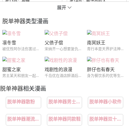
第13章：拒绝
第14章：最漂亮的人
展开
第15章：新选项
第16章：被耍了
脱单神器
类型漫画
第17章：命运之线
第18章：找上门
凛冬雪
父债子偿
南冥妖王
第19章：各种任务
第20章：技能
被优性阿尔法伤害过，所以畏惧伤害，但是在图书馆遇见的男生，看一眼就知道是优性阿尔法，明明想远离，却无法抗拒他的接近。
宋纳齐一心想要复仇，却没想到对方突然去世了，就在这空虚之际，被有心人引导他对准了仇人的儿子...
青行本是天界护法神。后被天帝贬为鬼族。以通天为首的截教仙欲除“三尸”致使三界战乱鬼族几乎灭绝，青行为躲追杀只得逃往极阴之地的南冥。据说那里连神仙都不敢踏足
第21章：加油
第22章：硬币
甜蜜之家
戏剧性的浪漫
胖仔也有春天
第23章：放了我
第24章：可怜
男主某天和朋友一起在酒吧找乐子时，遇见了一个跳钢管舞的漂亮女人。原本他只把这当成是一个小插曲，却没想到在几天后的家庭聚会中再次见到了对方，而这个女人的身份则是自己的准大嫂...
千岛优在酒店醉酒后误把前来帮忙的皇当做搭讪的人结果尴尬离场，第二天没想到会在公司同一楼层的合作公司中再见到他，就此两人慢慢开始接触并喜欢上了对方...
身为餐饮系的优等生，却因为只在意吃跟做菜导致体型肥胖的王修豪，在经历一次重大冲击减肥成功后，开始对料理跟...上瘾...
第25章：奖励
第26章：等待
脱单神器
相关漫画
脱单神器散粉
脱单神器男士绣花阔腿裤
脱单神器小软件
脱单神器潮流男鞋
脱单神器同款鞋
脱单神器双十一爆款