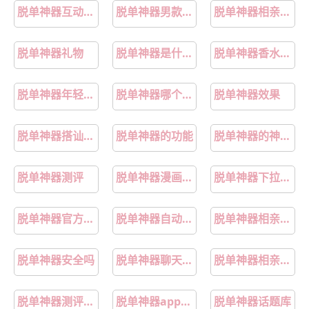
脱单神器互动小技巧
脱单神器男款短袖
脱单神器相亲APP清单
脱单神器礼物
脱单神器是什么东西
脱单神器香水女生款
脱单神器年轻人必用
脱单神器哪个软件免费
脱单神器效果
脱单神器搭讪案例
脱单神器的功能
脱单神器的神奇之处
脱单神器测评
脱单神器漫画免费阅读在线下拉土豪漫画
脱单神器下拉式免费漫画
脱单神器官方正版软件
脱单神器自动回复攻略
脱单神器相亲小程序测评
脱单神器安全吗
脱单神器聊天秘籍
脱单神器相亲视频模板
脱单神器测评大公开
脱单神器app安卓
脱单神器话题库