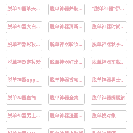
脱单神器聊天案例
脱单神器养肤气垫
“脱单神器”伊对收割小镇青年
脱单神器大白兔奶糖
脱单神器清新果香香水
脱单神器时尚饰品
脱单神器彩妆推荐
脱单神器彩妆组合
脱单神器秋季连衣裙
脱单神器定妆粉
脱单神器红玫瑰花束
脱单神器车载香氛
脱单神器app测评
脱单神器香氛身体乳
脱单神器男士毛衣
脱单神器直筒牛仔裤
脱单神器全集
脱单神器阔腿裤
脱单神器男士发型
脱单神器漫画全集
脱单找对象