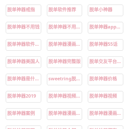
脱单神器戒指
脱单软件推荐
脱单小神器
脱单神器不用钱
脱单神器不用交费的
脱单神器app大全
脱单神器软件推荐
脱单神器漫画免费全集下拉式
脱单神器55话
脱单神器美国人
脱单神器完整版
脱单交友平台哪个最好
脱单神器是什么意思
sweetring脱单神器官网app
脱单神器价格
脱单神器2019
脱单神器视频大全
脱单神器视频
脱单神器案例
脱单神器漫画免费观看
脱单神器漫画樱花