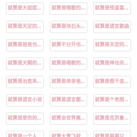
就算是大姐姐也想谈恋爱
就算是唱歌的大姐姐也第一季
就算是怪盗喜欢上侦探也没关系吧
就算是天定的良缘也会有些辛苦
就算是块石头也该捂热了
就算是谎言歌曲
就算是爸爸也想做未删减在线观看樱花动漫在线看完整免费版
就算不分开也会受伤害dj
就算是天定的良缘古风
就算是天赐的良缘是哪首歌的歌词
就算是唱歌的大姐姐也想谈恋爱
就算是神也杀给你看什么梗
就算是治愈系也要上战场
就算是单亲爸爸也可以谈恋爱动漫
就算是假千金也要勇敢摆烂小说
就算是谎言小说
就算是谎言都不敢拆穿
就算是个老朋友也让我牵挂
就算是悲伤的结局dj完整版
就算全世界离开你还有一个我来陪
就算是克苏鲁也无法阻止我捡垃圾
就算是一个人也没关系
就算大雪飞就算寒风刺骨吹
就算是哥哥只要有爱就没问题对吧