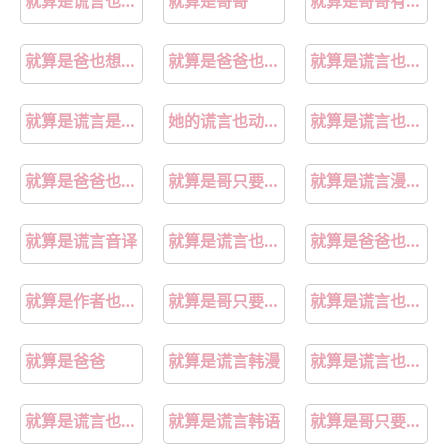
就算是谎言也没关系全集
就算是哥哥
就算是哥哥有爱就没问题了对吧主题曲
就算是爸也想做动漫中文在线看
就算是爸爸也想做动漫六分钟未删减完整
就算是谎言也动听
就算是谎言是敷衍又怎么样
她的谎言也动听大结局
就算是谎言也是情话
就算是爸爸也想做未删减在线观看
就算是哥只要有爱就没问题对吧青苹果动漫
就算是谎言漫画完整版
就算是谎言音译
就算是谎言也是土味情话
就算是爸爸也想做在线观看
就算是作者也不能ooc
就算是哥只要有爱就没问题了樱花动漫
就算是谎言也没关系歌词
就算是爸爸
就算是谎言韩漫
就算是谎言也要说
就算是谎言也没关系音乐
就算是谎言韩语
就算是哥只要有爱就没问题对吧无删减在线观看