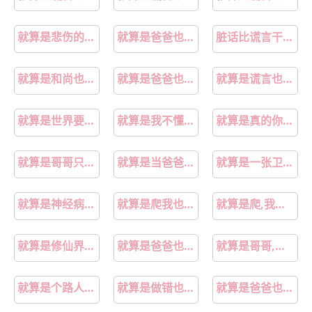
就算是悲伤的结局歌词
就算是爸爸也想谈恋爱动漫在线观看第九集
脏话比谎言干净一千倍
就算是和尚也要谈恋爱动漫
就算是爸爸也想做完整6分钟第8集
就算是谎言也一并原谅吧
就算是世界要崩溃亲爱的我也绝不会落泪
就算是我不懂歌词
就算是真的你也不可以到处去说
就算是哥哥只要有爱也没问题吧
就算是当爸爸我也愿意漫画完整版
就算是一张卫生纸也有它的作用
就算是神经病也没关系
就算是爬我也要爬进985的大门
就算是爬,我也要爬进985的大门
就算是修仙界炮灰也要勇敢摆烂免费阅读
就算是爸爸也要第一季全集在线观看完整版
就算是哥哥,有爱就没问题了,对吧
就算是个路人也绝不放弃动漫
就算是做错也害怕会错过
就算是爸爸也想做未删减在线观看樱花动漫