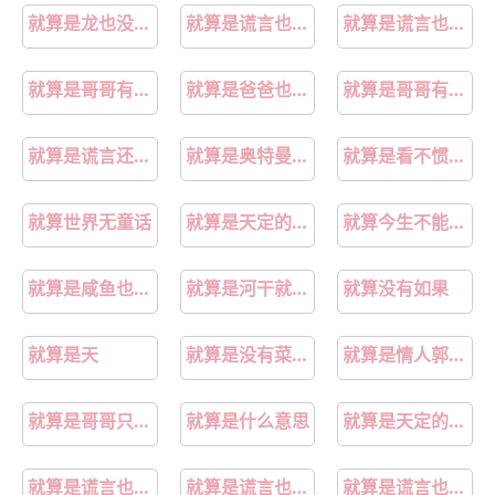
就算是龙也没问题
就算是谎言也愿意继续相信
就算是谎言也可以用来表达爱吗
就算是哥哥有爱就没问题了对吧在线观看樱花动漫在线看
就算是爸爸也要谈恋爱的动漫完整版在线观看
就算是哥哥有爱就没问题了对吧樱花动漫
就算是谎言还有人愿意哄你
就算是奥特曼也救不了你们
就算是看不惯我又能如何
就算世界无童话
就算是天定的良缘也会有辛苦伴奏
就算今生不能在一起原唱
就算是咸鱼也要做最咸的那一条
就算是河干就算是草枯是什么意思
就算没有如果
就算是天
就算是没有菜也得喝二两
就算是情人郭富城国语版
就算是哥哥只要有爱就行了
就算是什么意思
就算是天定的良缘歌词
就算是谎言也当真图片
就算是谎言也说吧音译歌词
就算是谎言也无所谓剪辑