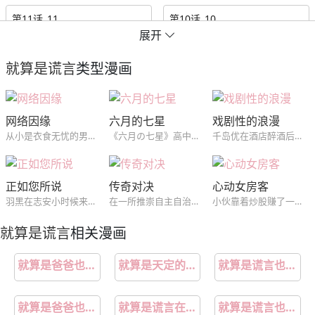
第11话_11
第10话_10
展开
第9话_9
第8话_8
就算是谎言
类型漫画
第7话_7
第6话_6
网络因缘
六月的七星
戏剧性的浪漫
第5话_5
第4话_4
从小是衣食无忧的男主唯独缺爱只能通过观看会员制度网站上漂亮小姐姐们的视频消遣于是爱上了里面的一位并表示一定要找到她，但是万万没想到继母的朋友里面有一位就是他要找的~男主最后能找到他心仪的那位小姐姐吗？让我们拭目以待吧！
《六月の七星》高中棒球队的王牌投手•西贺奏太，和队长兼捕手的儿时玩伴•东云晴星是投捕搭档。小时候身材瘦小又内向的奏太，因为被搬到附近的晴星主动攀谈而结为好友，两人就像兄弟般一起长大。晴星是“哥哥”，奏太是“弟弟”。然而，奏太却对“哥哥”晴星产生了爱恋以及想抱的欲望。“兄弟游戏”会持续到什么时候呢？─
千岛优在酒店醉酒后误把前来帮忙的皇当做搭讪的人结果尴尬离场，第二天没想到会在公司同一楼层的合作公司中再见到他，就此两人慢慢开始接触并喜欢上了对方...
第3话_3
第2话_2
正如您所说
传奇对决
心动女房客
第1话_1
羽黑在志安小时候来到他家，成为了他的男佣人。随着志安逐渐长大，对羽黑的依赖也变得越来越重。而羽黑突然发现，自己对志安的感情好像在慢慢发生着变化.
在一所推崇自主自治的大学里，学生们之间的派别对立愈发严重。为了解决这个问题，两个派别的老大相约进行决斗。但是让人没想到的是，决斗的方式竟是通过发生关系来决出胜负？！
小伙靠着炒股赚了一笔钱买了3间房当起了房东，没想到以前学校里的不良女同学竟然是租客，男主和租客们纠缠在一起。
就算是谎言
相关漫画
就算是爸爸也想做无删减
就算是天定的良缘也会有辛苦,对和错都不必太在乎
就算是谎言也没关系介绍
就算是爸爸也想做动漫未删减在线观看
就算是谎言在线阅读免费
就算是谎言也没关系漫画