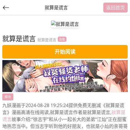
就算是谎言
返回首页
就算是谎言
提
就算是谎言
连载
交
开始阅读
福利内容
都市
九妖漫画于2024-08-28 19:25:24提供免费无删减《就算是谎
言》漫画高清在线阅读,就算是谎言作者是就算是谎言,
就算是
谎言
故事介绍:“徐志宇”和从小一起长大的弟弟“江灿”正在甜蜜
地热恋当中。但当志宇听到他的好朋友，也就是小灿的亲哥哥