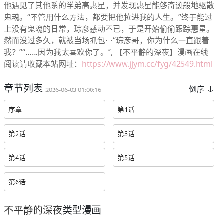
他遇见了其他系的学弟高惠星，并发现惠星能够奇迹般地驱散
鬼魂。“不管用什么方法，都要把他拉进我的人生。”终于能过
上没有鬼魂的日常，琮彦感动不已，于是开始偷偷跟踪惠星。
然而没过多久，就被当场抓包⋯“琮彦哥，你为什么一直跟着
我？”“……因为我太喜欢你了。”, 【不平静的深夜】漫画在线
阅读请收藏本站网址：
https://www.jjym.cc/fyg/42549.html
章节列表
倒序
2026-06-03 01:00:16
序章
第1话
第2话
第3话
第4话
第5话
第6话
不平静的深夜
类型漫画