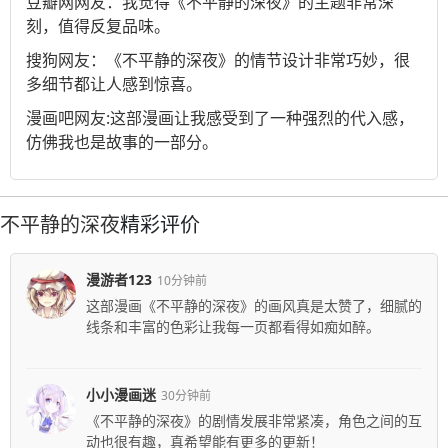
豆瓣网
网友：我觉得《不平静的深夜》的主题非常深
刻，值得反复品味。
搜狗
网友：《不平静的深夜》的情节设计非常巧妙，很
多细节都让人感到惊喜。
漫画吧
网友:这部漫画让我感受到了一种强烈的代入感，
仿佛我也是故事的一部分。
不平静的深夜
精彩评价
漫游者123
10分钟前
这部漫画《不平静的深夜》的画风真是太赞了，细腻的
线条和丰富的色彩让我每一页都看得如痴如醉。
小小漫画迷
30分钟前
《不平静的深夜》的剧情发展非常紧凑，角色之间的互
动也很有趣，真希望能有更多的更新！