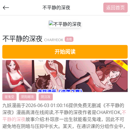
不平静的深夜
返回首页
不平静的深夜
提
CHARYEOK
连载
交
开始阅读
福利内容
驱鬼受
阴阳眼攻
阴沉攻
九妖漫画于2026-06-03 01:00:16提供免费无删减《不平静的
深夜》漫画高清在线阅读,不平静的深夜作者是CHARYEOK,
不
平静的深夜
故事介绍:朴琮彦一出生就能看见鬼魂，因此不可
避免地在阴暗与压抑中长大。某天，在通识课的分组作业中，