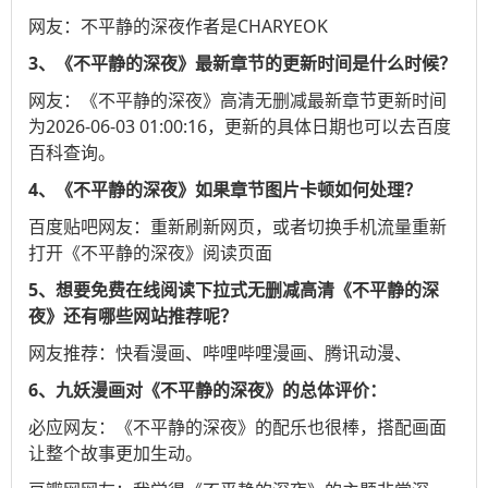
网友：不平静的深夜作者是CHARYEOK
3、《不平静的深夜》最新章节的更新时间是什么时候？
网友：《不平静的深夜》高清无删减最新章节更新时间
为2026-06-03 01:00:16，更新的具体日期也可以去
百度
百科
查询。
4、《不平静的深夜》如果章节图片卡顿如何处理？
百度贴吧
网友：重新刷新网页，或者切换手机流量重新
打开《不平静的深夜》阅读页面
5、想要免费在线阅读下拉式无删减高清《不平静的深
夜》还有哪些网站推荐呢？
网友推荐：
快看漫画
、
哔哩哔哩漫画
、
腾讯动漫
、
6、九妖漫画对《不平静的深夜》的总体评价：
必应
网友：《不平静的深夜》的配乐也很棒，搭配画面
让整个故事更加生动。