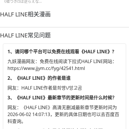
《嘘つきΩは逆らえない！》伪装成β过生活的Ω，突然成为了优质α的伴侣！？某天和同事们聚餐结束回家的路上，桥田（Ω）照顾着喝醉的林（α），却因为费洛蒙而引发意外事件，两人不仅发生性行为，甚至结为了伴侣！事后，林因为酒醉而不记得那晚所发生的事，桥田也决定要就此隐瞒下去，然而已经结为伴侣的两人，身体却无法
HALF LINE
相关漫画
HALF LINE
常见问题
1、请问哪个平台可以免费在线观看《HALF LINE》?
九妖漫画
网友：免费在线阅读下拉式HALF LINE网站：
https://www.jjym.cc/fyg/42541.html
2、《HALF LINE》的作者是谁
网友：HALF LINE作者是희맹\/망고곰
3、《HALF LINE》最新章节的更新时间是什么时候？
网友：《HALF LINE》高清无删减最新章节更新时间为
2026-06-02 14:07:13，更新的具体日期也可以去
百度百
科
查询。