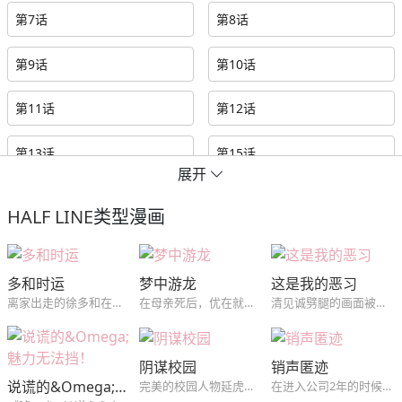
第7话
第8话
第9话
第10话
第11话
第12话
第13话
第15话
展开
第16话
第17话
HALF LINE
类型漫画
第18话
第19话
多和时运
梦中游龙
这是我的恶习
第20话
第21话
离家出走的徐多和在朋友介绍下和他们一起合租，没想到初恋吴时运是这里的房东，对吴时运怀有愧疚的徐多和和初恋绝不平淡的同居生活就此开始。
在母亲死后，优在就深陷桃色梦靥之中，没想到那个梦中的男人，在现实中找到了他...
清见诚劈腿的画面被自己的学生松山拓斗拍了下来，松山以此为筹码想得到清见，经不住松山的纠缠两人发生了关系，但松山并不因此满足...
第22话
第23话
阴谋校园
销声匿迹
说谎的&Omega;魅力无法挡！
完美的校园人物延虎，被学姐拜托而交换的课题小组，没想到，到了那个阴郁哲学怪人家里，却发现对方不仅是个富二代，还是自己高中时的暗恋对象？！（《我的BJ邻居》同作者,短篇~）
在进入公司2年的时候，作为集团总务科职员的池远永卷入了上司的腐败案，因此在公司受到了解除职务的处分。伤心赴江陵旅游的远永为了买碗去了市场的器皿店，发现了会长喜欢的陶艺家尹泰俊。从2年前开始尹泰俊就销声匿迹，谁都不知道他的下落，知道集团的会长想和尹泰俊签订专属合同的远永为了复职接近了尹泰俊…