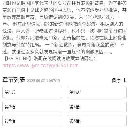
同时也是韩国国家代表队的头号前锋兼麻烦制造者。为了报答
带领自己踏上足球之路的国中恩师，他不惜承受外界批评，甚
至放弃高额年薪，自愿借调到K联赛，为“首尔城队”效力一
年。 他在那里遇见同龄的新进体能教练李嘏濬。根据别人的
说法，两人曾一起参加过世界杯，也不只一次同时被征召进国
家队，他却对嘏濬毫无印象。更奇怪的是，嘏濬在队上好像也
刻意与他保持距离。 一个新进教练，竟敢冷落我金武谦？ 不
过，武谦过没多久就发现嘏濬一直躲他的幽微原因……,
【HALF LINE】漫画在线阅读请收藏本站网址：
https://www.jjym.cc/fyg/42541.html
章节列表
倒序
2026-06-02 14:07:13
第1话
第2话
第3话
第4话
第5话
第6话