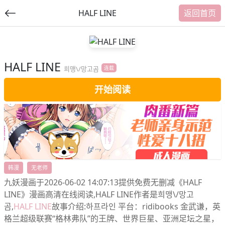
HALF LINE
返回首页
HALF LINE
提
희맹\/망고곰
连载
交
开始阅读
福利内容
韩漫
无老师
九妖漫画于2026-06-02 14:07:13提供免费无删减《HALF
LINE》漫画高清在线阅读,HALF LINE作者是희맹\/망고
곰,
HALF LINE
故事介绍:하프라인 平台：ridibooks 金武谦，英
格兰超级联赛“格林弗队”的王牌、世界巨星、亚洲足坛之星，