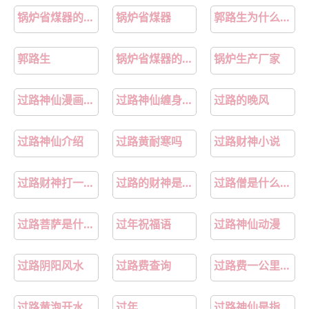
第24话 夜探
第25话 梦魇
锅炉省煤器的作用是什么原理
锅炉省煤器
郭路生为什么叫食指
第26话 心魔
第27话 死人楼
郭路生
锅炉省煤器的作用
锅炉生产厂家
第28话 未竟之事
第29话 心劫
过路神仙漫画白头发人物
过路神仙缠身什么症状
过路的晚风
第30话 湮没的剖白
第31话 痴妄之相
第32话 心血以偿
第33话 情不知所起
过路神仙介绍
过路黄耐寒吗
过路财神小说
第34话 庄周梦蝶
第35话上 似是故人来
过路财神打一生肖
过路的财神是什么意思
过路僧是什么意思
第35话下 共一程
第36话 聚阴池篇&middot;周爻消失
过路菩萨是什么意思
过年祝福语
过路神仙动漫
第37话上 聚阴池篇&middot;鬼公交
第37话中 聚阴池篇&middot;比肩
过路阴阳风水
过路费查询
过路费一公里大概多少
第37话下 聚阴池篇&middot;槐庄
第38话上 聚阴池篇&middot;初入魏宅
过路黄泡开水喝的功效
过年
过路神仙是指什么意思