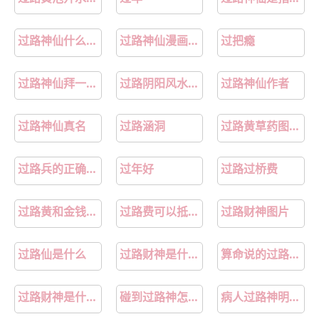
第38话下 同床共枕
第39话上 良宵
第39话中 桃花故人
第39话下 华都
过路神仙什么意思
过路神仙漫画最新话
过把瘾
第40话上 喜丧
第40话下 喜丧
过路神仙拜一遍广场舞完整版
过路阴阳风水教学视频
过路神仙作者
第41话 鬼新娘
第42话 漫长的等待
过路神仙真名
过路涵洞
过路黄草药图片功效与作用
第43话 再相逢
过路兵的正确走法
过年好
过路过桥费
过路黄和金钱草的区别
过路费可以抵扣增值税吗
过路财神图片
过路仙是什么
过路财神是什么生肖
算命说的过路财神是什么意思
过路财神是什么意思
碰到过路神怎么办
病人过路神明是什么意思