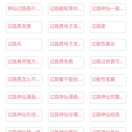
神仙过路是什么意思
过路蜈蚣草的图片
过路神仙一般指什么人
过路费发票
过路费电子发票怎么开
过路客
过路车
过路费电子发票怎么打出来
过敏性鼻炎
过路黄养殖方法和注意事项
过路费免费
过路过桥费可以抵扣进项税吗
过路费怎么开电子票
过路鳖不能捡的说法
过敏性紫癜
过路神仙漫画免费
过路神仙漫画有小说吗
过路神仙完整版dj
过路神仙在线免费观看
过路神仙在哪里看
过路神仙结局