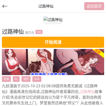
过路神仙
返回首页
过路神仙
提
暮四合
完结
交
开始阅读
福利内容
耽美
BL
冒险
热血
九妖漫画于2025-10-23 02:08:08提供免费无删减《过路神
仙》漫画高清在线阅读,过路神仙作者是暮四合,
过路神仙
故事
介绍:失去前世记忆的顾谈自以为是个平凡帅哥，直到自称周
爻的算命先生找上门，梦里竟然还唤他“师父”？从此他被卷入