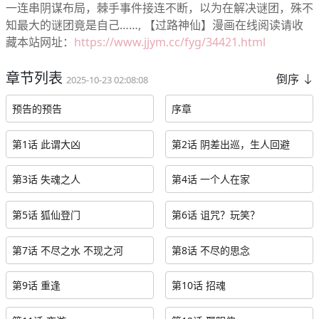
一连串阴谋布局，棘手事件接连不断，以为在解决谜团，殊不
知最大的谜团竟是自己……, 【过路神仙】漫画在线阅读请收
藏本站网址：
https://www.jjym.cc/fyg/34421.html
章节列表
倒序
2025-10-23 02:08:08
预告的预告
序章
第1话 此谓大凶
第2话 阴差出巡，生人回避
第3话 失魂之人
第4话 一个人在家
第5话 狐仙登门
第6话 诅咒？玩笑？
第7话 不尽之水 不现之河
第8话 不尽的思念
第9话 重逢
第10话 招魂