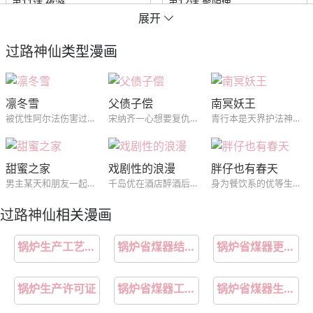
第11话 夜游
第12话 聚阴傀
展开
第13话 破阵
第14话 新人故人
过路神仙
类型漫画
请假条
第15话上 浮出水面的？
凛冬雪
父债子偿
南冥妖王
第15话下 下一步棋
第16话 幸福别苑
被优性阿尔法伤害过，所以畏惧伤害，但是在图书馆遇见的男生，看一眼就知道是优性阿尔法，明明想远离，却无法抗拒他的接近。
宋纳齐一心想要复仇，却没想到对方突然去世了，就在这空虚之际，被有心人引导他对准了仇人的儿子...
青行本是天界护法神。后被天帝贬为鬼族。以通天为首的截教仙欲除“三尸”致使三界战乱鬼族几乎灭绝，青行为躲追杀只得逃往极阴之地的南冥。据说那里连神仙都不敢踏足
第17话 转山
第18话 晓天会
甜蜜之家
戏剧性的浪漫
胖仔也有春天
第19话 梦中人
第19话下 世外身
男主某天和朋友一起在酒吧找乐子时，遇见了一个跳钢管舞的漂亮女人。原本他只把这当成是一个小插曲，却没想到在几天后的家庭聚会中再次见到了对方，而这个女人的身份则是自己的准大嫂...
千岛优在酒店醉酒后误把前来帮忙的皇当做搭讪的人结果尴尬离场，第二天没想到会在公司同一楼层的合作公司中再见到他，就此两人慢慢开始接触并喜欢上了对方...
身为餐饮系的优等生，却因为只在意吃跟做菜导致体型肥胖的王修豪，在经历一次重大冲击减肥成功后，开始对料理跟...上瘾...
第20话 失踪的修士
第21话上 长生
过路神仙
相关漫画
第21话下 长生
第22话 弃天之人
锅炉生产工艺流程图
锅炉省煤器结构图
锅炉省煤器更换施工流程
第23话 山雨欲来
番外：来自兔兔的神秘邀约
锅炉生产许可证
锅炉省煤器工作原理
锅炉省煤器生产厂家