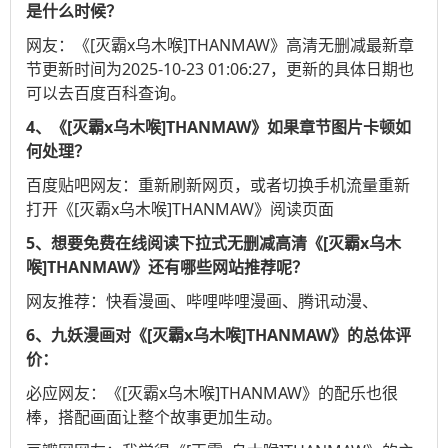
是什么时候？
网友：《[灭霸x乌木喉]THANMAW》高清无删减最新章
节更新时间为2025-10-23 01:06:27，更新的具体日期也
可以去
百度百科
查询。
4、《[灭霸x乌木喉]THANMAW》如果章节图片卡顿如
何处理？
百度贴吧
网友：重新刷新网页，或者切换手机流量重新
打开《[灭霸x乌木喉]THANMAW》阅读页面
5、想要免费在线阅读下拉式无删减高清《[灭霸x乌木
喉]THANMAW》还有哪些网站推荐呢？
网友推荐：
快看漫画
、
哔哩哔哩漫画
、
腾讯动漫
、
6、九妖漫画对《[灭霸x乌木喉]THANMAW》的总体评
价：
必应
网友：《[灭霸x乌木喉]THANMAW》的配乐也很
棒，搭配画面让整个故事更加生动。