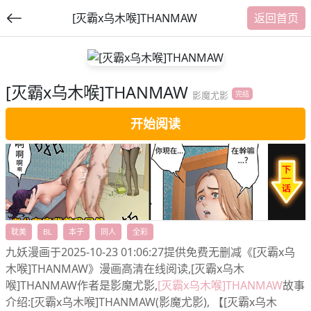
[灭霸x乌木喉]THANMAW
返回首页
[灭霸x乌木喉]THANMAW
提
影魔尤影
完结
交
开始阅读
福利内容
耽美
BL
本子
同人
全彩
九妖漫画于2025-10-23 01:06:27提供免费无删减《[灭霸x乌
木喉]THANMAW》漫画高清在线阅读,[灭霸x乌木
喉]THANMAW作者是影魔尤影,
[灭霸x乌木喉]THANMAW
故事
介绍:[灭霸x乌木喉]THANMAW(影魔尤影), 【[灭霸x乌木