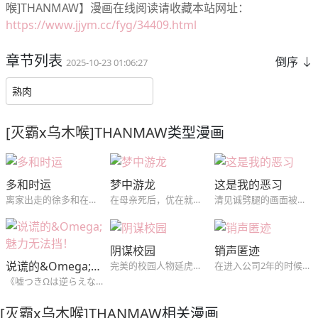
喉]THANMAW】漫画在线阅读请收藏本站网址：
https://www.jjym.cc/fyg/34409.html
章节列表
倒序
2025-10-23 01:06:27
熟肉
[灭霸x乌木喉]THANMAW
类型漫画
多和时运
梦中游龙
这是我的恶习
离家出走的徐多和在朋友介绍下和他们一起合租，没想到初恋吴时运是这里的房东，对吴时运怀有愧疚的徐多和和初恋绝不平淡的同居生活就此开始。
在母亲死后，优在就深陷桃色梦靥之中，没想到那个梦中的男人，在现实中找到了他...
清见诚劈腿的画面被自己的学生松山拓斗拍了下来，松山以此为筹码想得到清见，经不住松山的纠缠两人发生了关系，但松山并不因此满足...
阴谋校园
销声匿迹
说谎的&Omega;魅力无法挡！
完美的校园人物延虎，被学姐拜托而交换的课题小组，没想到，到了那个阴郁哲学怪人家里，却发现对方不仅是个富二代，还是自己高中时的暗恋对象？！（《我的BJ邻居》同作者,短篇~）
在进入公司2年的时候，作为集团总务科职员的池远永卷入了上司的腐败案，因此在公司受到了解除职务的处分。伤心赴江陵旅游的远永为了买碗去了市场的器皿店，发现了会长喜欢的陶艺家尹泰俊。从2年前开始尹泰俊就销声匿迹，谁都不知道他的下落，知道集团的会长想和尹泰俊签订专属合同的远永为了复职接近了尹泰俊…
《嘘つきΩは逆らえない！》伪装成β过生活的Ω，突然成为了优质α的伴侣！？某天和同事们聚餐结束回家的路上，桥田（Ω）照顾着喝醉的林（α），却因为费洛蒙而引发意外事件，两人不仅发生性行为，甚至结为了伴侣！事后，林因为酒醉而不记得那晚所发生的事，桥田也决定要就此隐瞒下去，然而已经结为伴侣的两人，身体却无法
[灭霸x乌木喉]THANMAW
相关漫画