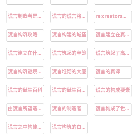
谎言制造者是在自毁形象
谎言的谎言将化为真实颠倒正反
re:creators谎言的谎言
谎言构筑攻略
谎言构建的城堡
谎言建立在真话的基础上
谎言建立在什么之上
谎言筑起的牢笼
谎言筑起了高高的城墙
谎言构筑谜境攻略
谎言堆砌的大厦
谎言的真谛
谎言的诞生百科
谎言的诞生百度百科
谎言的构成要素
由谎言所塑造出来的伪神
谎言的制造者
谎言构成了世界的秩序
谎言之中构建起来的朦胧
谎言构筑的白昼之牢是什么