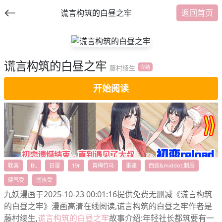
谎言构筑的白昼之牢
返回首页
谎言构筑的白昼之牢
提
藤村绫生
完结
交
开始阅读
福利内容
耽美
BL
日漫
19r
青梅竹马
重逢
西装&middot;制服
健气受
固执受
九妖漫画于2025-10-23 00:01:16提供免费无删减《谎言构筑
的白昼之牢》漫画高清在线阅读,谎言构筑的白昼之牢作者是
藤村绫生,
谎言构筑的白昼之牢
故事介绍:年轻社长都筑要有一