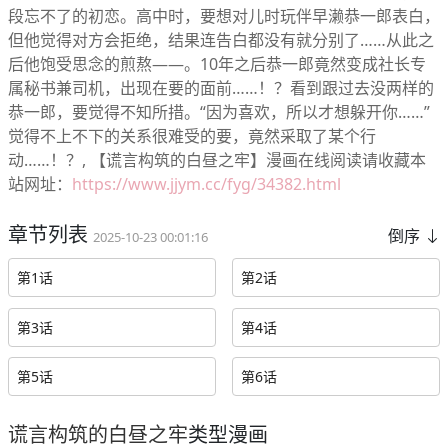
段忘不了的初恋。高中时，要想对儿时玩伴早濑恭一郎表白，
但他觉得对方会拒绝，结果连告白都没有就分别了……从此之
后他饱受思念的煎熬——。10年之后恭一郎竟然变成社长专
属秘书兼司机，出现在要的面前……！？看到跟过去没两样的
恭一郎，要觉得不知所措。“因为喜欢，所以才想躲开你……”
觉得不上不下的关系很难受的要，竟然采取了某个行
动……！？, 【谎言构筑的白昼之牢】漫画在线阅读请收藏本
站网址：
https://www.jjym.cc/fyg/34382.html
章节列表
倒序
2025-10-23 00:01:16
第1话
第2话
第3话
第4话
第5话
第6话
谎言构筑的白昼之牢
类型漫画