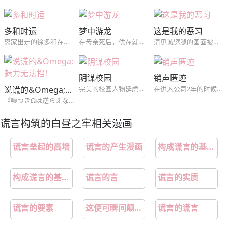
多和时运
梦中游龙
这是我的恶习
离家出走的徐多和在朋友介绍下和他们一起合租，没想到初恋吴时运是这里的房东，对吴时运怀有愧疚的徐多和和初恋绝不平淡的同居生活就此开始。
在母亲死后，优在就深陷桃色梦靥之中，没想到那个梦中的男人，在现实中找到了他...
清见诚劈腿的画面被自己的学生松山拓斗拍了下来，松山以此为筹码想得到清见，经不住松山的纠缠两人发生了关系，但松山并不因此满足...
阴谋校园
销声匿迹
说谎的&Omega;魅力无法挡！
完美的校园人物延虎，被学姐拜托而交换的课题小组，没想到，到了那个阴郁哲学怪人家里，却发现对方不仅是个富二代，还是自己高中时的暗恋对象？！（《我的BJ邻居》同作者,短篇~）
在进入公司2年的时候，作为集团总务科职员的池远永卷入了上司的腐败案，因此在公司受到了解除职务的处分。伤心赴江陵旅游的远永为了买碗去了市场的器皿店，发现了会长喜欢的陶艺家尹泰俊。从2年前开始尹泰俊就销声匿迹，谁都不知道他的下落，知道集团的会长想和尹泰俊签订专属合同的远永为了复职接近了尹泰俊…
《嘘つきΩは逆らえない！》伪装成β过生活的Ω，突然成为了优质α的伴侣！？某天和同事们聚餐结束回家的路上，桥田（Ω）照顾着喝醉的林（α），却因为费洛蒙而引发意外事件，两人不仅发生性行为，甚至结为了伴侣！事后，林因为酒醉而不记得那晚所发生的事，桥田也决定要就此隐瞒下去，然而已经结为伴侣的两人，身体却无法
谎言构筑的白昼之牢
相关漫画
谎言垒起的高墙
谎言的产生漫画
构成谎言的基本要素是
构成谎言的基本要素是什么
谎言的言
谎言的实质
谎言的要素
这便可瞬间颠倒黑白
谎言的谎言