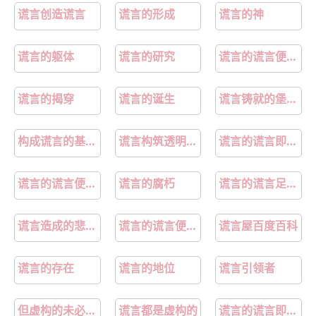
谎言创造谎言
谎言的形成
谎言的神
谎言的躯体
谎言的研究
谎言的谎言便可在瞬间颠倒黑白出自哪里
谎言的揭穿
谎言的诞生
谎言铸就的堡垒不堪一击
构成谎言的基本要素
谎言构筑透明牢笼
谎言的谎言即为真实
谎言的谎言便可在瞬间颠倒黑白出自哪部番
谎言的腐朽
谎言的谎言足矣颠倒黑白
谎言造成的悲剧所有故事
谎言的谎言便可在瞬间颠倒黑白出自
谎言屋百度百科
谎言的存在
谎言的地位
谎言引领者
但虚构的未必就是谎言
谎言都是虚构的
谎言的谎言即可颠倒黑白