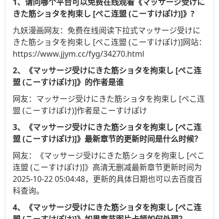
1、请问哪个平台可以免费在线观看《マッサージ受けに
きた筋ショタを拘束し [ぺこ连盟 (こーすけぽけ)]》?
九妖漫画
网友：免费在线阅读下拉式マッサージ受けに
きた筋ショタを拘束し [ぺこ连盟 (こーすけぽけ)]网站：
https://www.jjym.cc/fyg/34270.html
2、《マッサージ受けにきた筋ショタを拘束し [ぺこ连
盟 (こーすけぽけ)]》的作者是谁
网友：マッサージ受けにきた筋ショタを拘束し [ぺこ连
盟 (こーすけぽけ)]作者是こーすけぽけ
3、《マッサージ受けにきた筋ショタを拘束し [ぺこ连
盟 (こーすけぽけ)]》最新章节的更新时间是什么时候？
网友：《マッサージ受けにきた筋ショタを拘束し [ぺこ
连盟 (こーすけぽけ)]》高清无删减最新章节更新时间为
2025-10-22 05:04:48，更新的具体日期也可以去
百度百
科
查询。
4、《マッサージ受けにきた筋ショタを拘束し [ぺこ连
盟 (こーすけぽけ)]》如果章节图片卡顿如何处理？