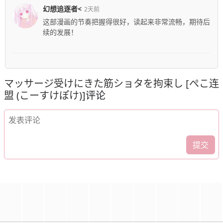
幻想追逐者<
2天前
这部漫画的节奏把握得很好，读起来非常流畅，期待后
续的发展！
マッサージ受けにきた筋ショタを拘束し [ぺこ连
盟 (こーすけぽけ)]
评论
提交