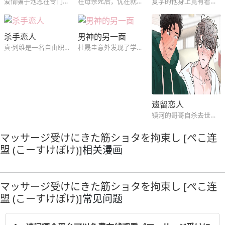
爱情骗子池恩在专门挑有钱人下手假装和他们谈恋爱骗取金钱后巧妙利用手段脱身，有钱人车海成注意到池恩在并专门调查过他后打算利用池恩在无法拒绝的金钱手段和他缔结交往关系...
在母亲死后，优在就深陷桃色梦靥之中，没想到那个梦中的男人，在现实中找到了他...
复学的他身上竟有着密密麻麻的伤痕？这些伤口又是谁造成的？而他身份又究竟是？
杀手恋人
男神的另一面
真·列维是一名自由职业者，平日里有着资助孤儿院，并给那些孩子们寄信的习惯。但是不知何时孤儿院搬走了，他寄的信送到了迈克尔的手中，两人之间的缘分也就此开始了...
杜晟圭意外发现了学校男神蔡恩恒的另一面，于是被对方给盯上了。但是随着两人的相处，越来越多的尴尬事发生了...
遗留恋人
镇河的哥哥自杀去世后，众人都很悲伤。这时哥哥的朋友过来悼念，并让镇河去他家收拾哥哥的遗物。但是镇河却不知不觉被对方吸引，气氛变得暧昧起来...
マッサージ受けにきた筋ショタを拘束し [ぺこ连
盟 (こーすけぽけ)]
相关漫画
マッサージ受けにきた筋ショタを拘束し [ぺこ连
盟 (こーすけぽけ)]
常见问题