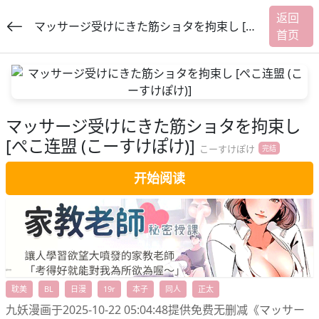
返回
マッサージ受けにきた筋ショタを拘束し [ぺこ连盟 (こーすけぽけ)]
首页
提
交
マッサージ受けにきた筋ショタを拘束し
[ぺこ连盟 (こーすけぽけ)]
こーすけぽけ
完结
开始阅读
福利内容
耽美
BL
日漫
19r
本子
同人
正太
九妖漫画于2025-10-22 05:04:48提供免费无删减《マッサー