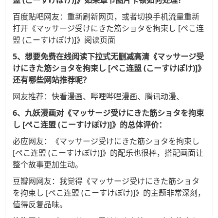
百度贴吧
网友：重新刷新网页，或者切换手机流量重新
打开《マッサージ受けにきた筋ショタを拘束し [ぺこ连
盟 (こーすけぽけ)]》阅读页面
5、想要免费在线阅读下拉式无删减高清《マッサージ受
けにきた筋ショタを拘束し [ぺこ连盟 (こーすけぽけ)]》
还有哪些网站推荐呢？
网友推荐：
快看漫画
、
哔哩哔哩漫画
、
腾讯动漫
、
6、九妖漫画对《マッサージ受けにきた筋ショタを拘束
し [ぺこ连盟 (こーすけぽけ)]》的总体评价：
必应
网友：《マッサージ受けにきた筋ショタを拘束し
[ぺこ连盟 (こーすけぽけ)]》的配乐也很棒，搭配画面让
整个故事更加生动。
豆瓣网
网友：我觉得《マッサージ受けにきた筋ショタ
を拘束し [ぺこ连盟 (こーすけぽけ)]》的主题非常深刻，
值得反复品味。