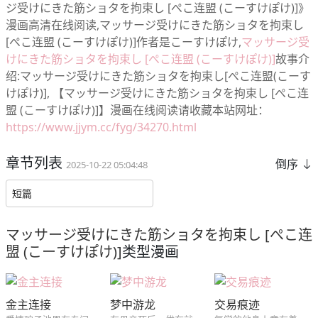
ジ受けにきた筋ショタを拘束し [ぺこ连盟 (こーすけぽけ)]》
漫画高清在线阅读,マッサージ受けにきた筋ショタを拘束し
[ぺこ连盟 (こーすけぽけ)]作者是こーすけぽけ,
マッサージ受
けにきた筋ショタを拘束し [ぺこ连盟 (こーすけぽけ)]
故事介
绍:マッサージ受けにきた筋ショタを拘束し[ぺこ连盟(こーす
けぽけ)], 【マッサージ受けにきた筋ショタを拘束し [ぺこ连
盟 (こーすけぽけ)]】漫画在线阅读请收藏本站网址：
https://www.jjym.cc/fyg/34270.html
章节列表
倒序
2025-10-22 05:04:48
短篇
マッサージ受けにきた筋ショタを拘束し [ぺこ连
盟 (こーすけぽけ)]
类型漫画
金主连接
梦中游龙
交易痕迹