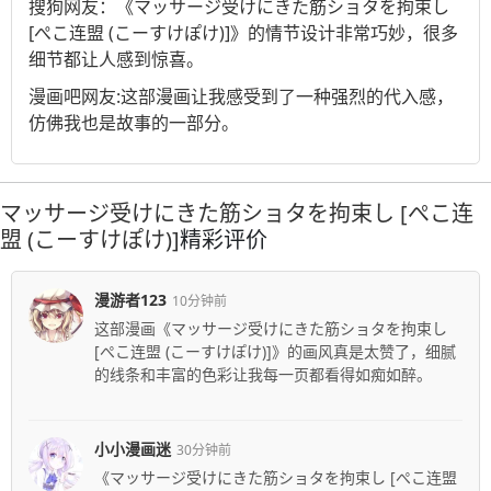
搜狗
网友：《マッサージ受けにきた筋ショタを拘束し
[ぺこ连盟 (こーすけぽけ)]》的情节设计非常巧妙，很多
细节都让人感到惊喜。
漫画吧
网友:这部漫画让我感受到了一种强烈的代入感，
仿佛我也是故事的一部分。
マッサージ受けにきた筋ショタを拘束し [ぺこ连
盟 (こーすけぽけ)]
精彩评价
漫游者123
10分钟前
这部漫画《マッサージ受けにきた筋ショタを拘束し
[ぺこ连盟 (こーすけぽけ)]》的画风真是太赞了，细腻
的线条和丰富的色彩让我每一页都看得如痴如醉。
小小漫画迷
30分钟前
《マッサージ受けにきた筋ショタを拘束し [ぺこ连盟