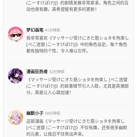
(こーすけぽけ)]》的剧情发展非常紧凑，角色之间的互
动也很有趣，真希望能有更多的更新！
梦幻画笔
41分钟前
我非常喜欢《マッサージ受けにきた筋ショタを拘束し
[ぺこ连盟 (こーすけぽけ)]》中的角色设定，每个角色
都有独特的个性，令人难以忘怀。
漫画狂热者
52分钟前
《マッサージ受けにきた筋ショタを拘束し [ぺこ连盟
(こーすけぽけ)]》的故事情节引人入胜，尤其是高潮部
分，真是让人心跳加速！
幽默小子
58分钟前
这部漫画《マッサージ受けにきた筋ショタを拘束し
[ぺこ连盟 (こーすけぽけ)]》不仅有趣，还有很多幽默
的元素，让我忍不住笑出声来。