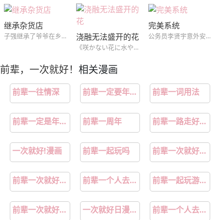
继承杂货店
完美系统
浇融无法盛开的花
子强继承了爷爷在乡下经营的小杂货店，上工第一天，他就被带去某个房间，还被赋予执行某个诡异的任务，而房间里的墙上也有个莫名其妙的“洞”。就在这时，隔壁房间走进来了一个女人...
公务员李贤宇意外安装了一个奇怪的系统，使用这个系统的点数可以修改现实中自身的能力值，而点数的获得来自系统颁布的和女性发生关系的任务，从此李贤宇的幸福生活开始了...
《咲かない花に水やり》
前辈，一次就好！
相关漫画
前辈一往情深
前辈一定要年龄大吗
前辈一词用法
前辈一定是年长的人吗
前辈一周年
前辈一路走好语录
一次就好!漫画
前辈一起玩吗
前辈一次就好主角是谁
前辈一次就好角色介绍
前辈一个人去北海道谈业务
前辈一起玩游戏动漫
前辈一次就好角色分析
一次就好日漫在线观看
前辈一个人去出差