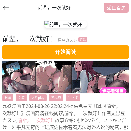
前辈，一次就好！
返回首页
前辈，一次就好！
提
黒豆カヌレ
连载
交
开始阅读
福利内容
日漫
女装
玩具play
执着攻
年下攻
九妖漫画于2024-08-26 22:02:24提供免费无删减《前辈，一
次就好！》漫画高清在线阅读,前辈，一次就好！作者是黒豆
カヌレ,
前辈，一次就好！
故事介绍:《センパイ、いっかいだ
け！》平凡无奇的上班族佐佐木有着无法对外人说的秘密，那