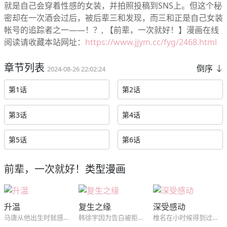
就是自己会穿着性感的女装，并拍照投稿到SNS上。但这个秘
密却在一次酒会过后，被后辈三和发现，而三和正是自己女装
帐号的追踪者之一——！？, 【前辈，一次就好！】漫画在线
阅读请收藏本站网址：
https://www.jjym.cc/fyg/2468.html
章节列表
倒序
2024-08-26 22:02:24
第1话
第2话
第3话
第4话
第5话
第6话
前辈，一次就好！
类型漫画
升温
复生之缘
深受感动
马唐从他出生时就感受不到温暖。但是当我遇到李温的那一刻，我从未感受到的温暖渗透。似乎身体和心灵都被温暖的温暖所支配。
韩徐宇因为告白被拒绝而十分沮丧，就在他郁郁寡欢时意外地坠楼身亡。随后变成了鬼的韩徐宇，原以为能够顺利转世投胎，却又因为喝醉了酒的阴间使者的失误，成为了活着鬼...
椎名在小时候得到过东条的帮助，并深受感动。以此为契机，在他长大后来到了东条曾经工作过的酒店当起了门童。令他没想到的是，许多年未见的东条再次出现在了他的面前...