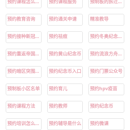
预约课程怎么设置
预约课程服务
预制板的拆迁补偿标准
预约教育咨询
预约通关申请
精准教导
预约接种新冠疫苗
预约祛痘
预约冬奥纪念币入口
预约重返帝国赢手机大奖
预约黄山纪念币
预约流浪方舟赢新机
预约暗区突围赢新机
预约纪念币入口
预约门票公众号
预制板小区名单
预约育儿
预约hpv疫苗
预约课程方法
预约教师
预约纪念币
预约培训怎么设置
预约辅导是什么
预约微课