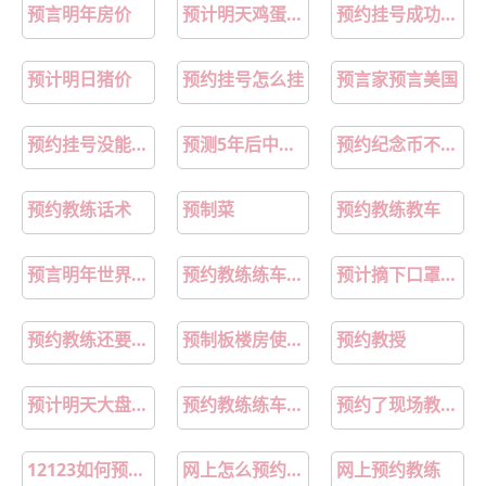
预言明年房价
预计明天鸡蛋价格走势
预约挂号成功后去医院怎么操作
预计明日猪价
预约挂号怎么挂
预言家预言美国
预约挂号没能及时赶到怎么办
预测5年后中美关系走势
预约纪念币不取的后果
预约教练话术
预制菜
预约教练教车
预言明年世界的变化
预约教练练车教练不理我怎么办
预计摘下口罩时间
预约教练还要交钱吗
预制板楼房使用年限
预约教授
预计明天大盘走势如何
预约教练练车要求教练去接
预约了现场教育去不了怎么办
12123如何预约教练
网上怎么预约教练练车
网上预约教练