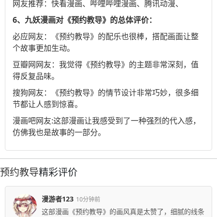
网友推荐：
快看漫画
、
哔哩哔哩漫画
、
腾讯动漫
、
6、九妖漫画对《预约教导》的总体评价：
必应
网友：《预约教导》的配乐也很棒，搭配画面让整
个故事更加生动。
豆瓣网
网友：我觉得《预约教导》的主题非常深刻，值
得反复品味。
搜狗
网友：《预约教导》的情节设计非常巧妙，很多细
节都让人感到惊喜。
漫画吧
网友:这部漫画让我感受到了一种强烈的代入感，
仿佛我也是故事的一部分。
预约教导
精彩评价
漫游者123
10分钟前
这部漫画《预约教导》的画风真是太赞了，细腻的线条