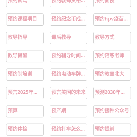
预约试驾
预约教师资格证笔试日期
预约面授
预约课程项目
预约纪念币成功了没领取怎么办
预约hpv疫苗怎么预约
教导指导
课后教导
教导方式
教导提醒
预约辅导时间用英语怎么说
预约陪练老师
预约制培训
预约电动车牌怎么预约呢
预约教室北大
预言2025年的上海
预言美国的未来
预测2030年一美元兑换多少人民币
预算
预产期
预约接种公众号
预约体检
预约打车怎么预约
预约提前