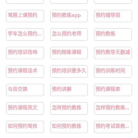
驾照上课预约
预约教练app
预约辅导班
学车怎么预约教练
怎么预约老师
预约教练
预约培训场地
预约陪练课程
预约教导无删减
预约课程话术
预约培训要多久
预约训练时间
与岳交换
预约讲解
预约课程表
预约课程英文
怎样预约教练
怎样预约教练练车
如何预约驾校
如何预约教练
预约考试是教练预约吗