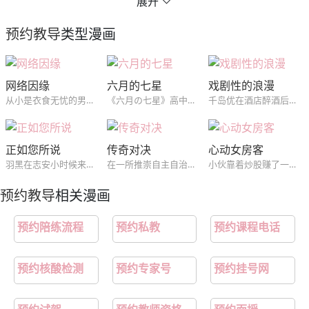
展开
第15章：以恋人之名
第16章：敬请期待
预约教导
类型漫画
第17章：交给我吧（完结）
网络因缘
六月的七星
戏剧性的浪漫
从小是衣食无忧的男主唯独缺爱只能通过观看会员制度网站上漂亮小姐姐们的视频消遣于是爱上了里面的一位并表示一定要找到她，但是万万没想到继母的朋友里面有一位就是他要找的~男主最后能找到他心仪的那位小姐姐吗？让我们拭目以待吧！
《六月の七星》高中棒球队的王牌投手•西贺奏太，和队长兼捕手的儿时玩伴•东云晴星是投捕搭档。小时候身材瘦小又内向的奏太，因为被搬到附近的晴星主动攀谈而结为好友，两人就像兄弟般一起长大。晴星是“哥哥”，奏太是“弟弟”。然而，奏太却对“哥哥”晴星产生了爱恋以及想抱的欲望。“兄弟游戏”会持续到什么时候呢？─
千岛优在酒店醉酒后误把前来帮忙的皇当做搭讪的人结果尴尬离场，第二天没想到会在公司同一楼层的合作公司中再见到他，就此两人慢慢开始接触并喜欢上了对方...
正如您所说
传奇对决
心动女房客
羽黑在志安小时候来到他家，成为了他的男佣人。随着志安逐渐长大，对羽黑的依赖也变得越来越重。而羽黑突然发现，自己对志安的感情好像在慢慢发生着变化.
在一所推崇自主自治的大学里，学生们之间的派别对立愈发严重。为了解决这个问题，两个派别的老大相约进行决斗。但是让人没想到的是，决斗的方式竟是通过发生关系来决出胜负？！
小伙靠着炒股赚了一笔钱买了3间房当起了房东，没想到以前学校里的不良女同学竟然是租客，男主和租客们纠缠在一起。
预约教导
相关漫画
预约陪练流程
预约私教
预约课程电话
预约核酸检测
预约专家号
预约挂号网