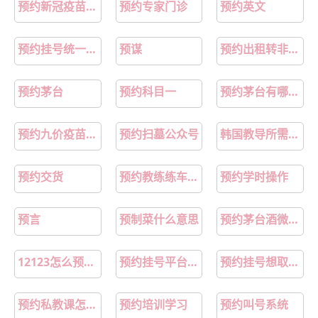
预约新冠疫苗怎么预约
预约专家门诊
预约英文
预约挂号统一平台
预谋
预约出租转非意味什么
预约茅台
预约科目一
预约茅台有哪些平台
预约九价疫苗在哪预约
预约扫墓公众号
韩国教导所需要预约吗
预约交货
预约教练练车这么难吗
预约学时操作
预言
预制菜什么意思
预约茅台酒微信公众号
12123怎么预约教练练车
预约挂号平台哪个好
预约挂号想取消怎么办
预约私教课怎么说
预约培训学习
预约叫号系统