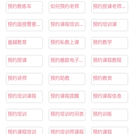
预约教练车
如何预约老师
预约授课老师是什么
预约面授需要什么条件
预约课程培训是怎么设置的
预约培训课
逾越教育
预约私教上课
预约教学
预约授课
预约缴款电子税务局
预约课程教程
预约讲师
预约助教
预约教资
预约培训课程
预约课程提醒
预约课程信息
预约培训
预约培训时间表
预约训练
预约课程培训
预约培训师课程
预约课程