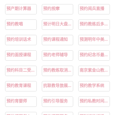
预产期计算器
预约按摩
预约阅兵直播
预约教唱
预计明日大盘走势
预约教练后多久开始练车
预约培训话术
预约课程通知
预测明年中美关系
预约面授课程
预约老师辅导
预约纪念币最快的方法
预约科目二受理中要多久
预约教练取消对课时有影响吗
南京紫金山教导总队遗址要预约吗
预约教育课程
抗联教导旅展厅预约
预约教学系统
预约育婴师
预约引导服务
预约私教时间的方法