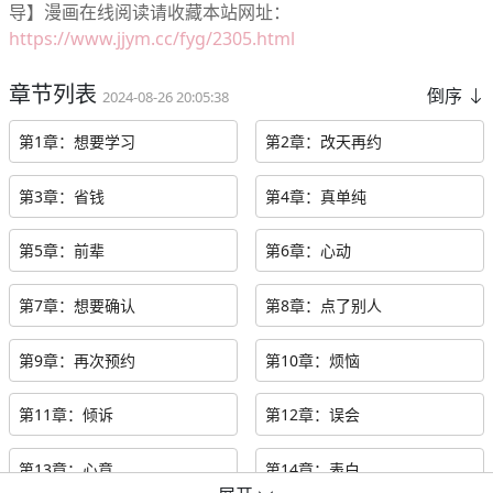
导】漫画在线阅读请收藏本站网址：
https://www.jjym.cc/fyg/2305.html
章节列表
倒序
2024-08-26 20:05:38
第1章：想要学习
第2章：改天再约
第3章：省钱
第4章：真单纯
第5章：前辈
第6章：心动
第7章：想要确认
第8章：点了别人
第9章：再次预约
第10章：烦恼
第11章：倾诉
第12章：误会
第13章：心意
第14章：表白