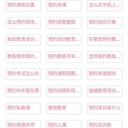
预约课程设置
预约讲课
怎么在手机上预约教练
怎么预约现场教育
预约助教截图
预约培训方案
鱼跃教育培训机构怎么样
预约培训教室设备
在哪里预约教练练车
教练帮你预约考试是在哪里预约的
预约教练学车的app
怎样预约教练学车
预约考试怎么约
预约课程提醒话术
预约单谁教的
预约叫车服务费
预约训练阶段是什么
逾越教育培训学校
预约私教课
愉悦教育
预约培训是什么
预约授课老师
预约上课
预约及训练