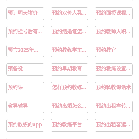
预计明天猪价
预约双价人乳头瘤病毒疫苗
预约面授课程带什么
预约挂号后有事取消预约怎么操作
预约结婚证怎么预约
预约教师入职体检
预言2025年房价
预约教练学车怎么取消
预约教官
预备役
预约早期教育
预约教练设置暂停
预约课一
怎样预约教练练车怎么办
预约私教课话术
教导辅导
预约离婚怎么预约
预约出租车转非后几年报废
预约教练的app
预约教练平台
预约出租客运是什么性质