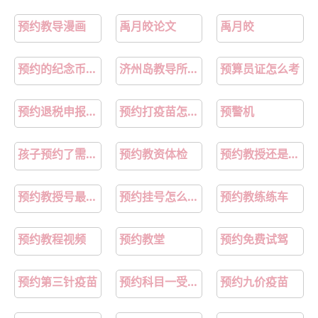
预约教导漫画
禹月皎论文
禹月皎
预约的纪念币不兑换会进黑名单吗
济州岛教导所怎么预约
预算员证怎么考
预约退税申报流程步骤
预约打疫苗怎么预约
预警机
孩子预约了需要怎么教导
预约教资体检
预约教授还是主治医师
预约教授号最快的方法
预约挂号怎么操作
预约教练练车
预约教程视频
预约教堂
预约免费试驾
预约第三针疫苗
预约科目一受理要多久
预约九价疫苗