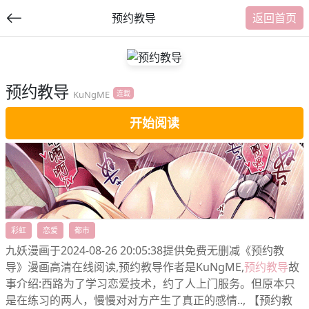
预约教导
返回首页
预约教导
提
KuNgME
连载
交
开始阅读
福利内容
彩虹
恋爱
都市
九妖漫画于2024-08-26 20:05:38提供免费无删减《预约教
导》漫画高清在线阅读,预约教导作者是KuNgME,
预约教导
故
事介绍:西路为了学习恋爱技术，约了人上门服务。但原本只
是在练习的两人，慢慢对对方产生了真正的感情.., 【预约教