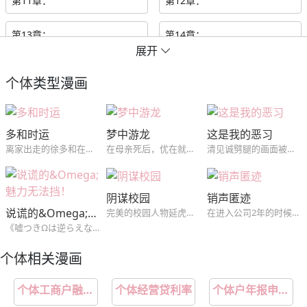
第11章：
第12章：
第13章：
第14章：
展开
第15章：
第16章：
个体
类型漫画
第17章：
第18章：
多和时运
梦中游龙
这是我的恶习
第19章：
第20章：
离家出走的徐多和在朋友介绍下和他们一起合租，没想到初恋吴时运是这里的房东，对吴时运怀有愧疚的徐多和和初恋绝不平淡的同居生活就此开始。
在母亲死后，优在就深陷桃色梦靥之中，没想到那个梦中的男人，在现实中找到了他...
清见诚劈腿的画面被自己的学生松山拓斗拍了下来，松山以此为筹码想得到清见，经不住松山的纠缠两人发生了关系，但松山并不因此满足...
第21章：
第22章：
阴谋校园
销声匿迹
第23章：
第24章：
说谎的&Omega;魅力无法挡！
完美的校园人物延虎，被学姐拜托而交换的课题小组，没想到，到了那个阴郁哲学怪人家里，却发现对方不仅是个富二代，还是自己高中时的暗恋对象？！（《我的BJ邻居》同作者,短篇~）
在进入公司2年的时候，作为集团总务科职员的池远永卷入了上司的腐败案，因此在公司受到了解除职务的处分。伤心赴江陵旅游的远永为了买碗去了市场的器皿店，发现了会长喜欢的陶艺家尹泰俊。从2年前开始尹泰俊就销声匿迹，谁都不知道他的下落，知道集团的会长想和尹泰俊签订专属合同的远永为了复职接近了尹泰俊…
《嘘つきΩは逆らえない！》伪装成β过生活的Ω，突然成为了优质α的伴侣！？某天和同事们聚餐结束回家的路上，桥田（Ω）照顾着喝醉的林（α），却因为费洛蒙而引发意外事件，两人不仅发生性行为，甚至结为了伴侣！事后，林因为酒醉而不记得那晚所发生的事，桥田也决定要就此隐瞒下去，然而已经结为伴侣的两人，身体却无法
第25章：
第26章：
个体
相关漫画
第27章：
第28章：
个体工商户融资难有望缓解
个体经营贷利率
个体户年报申报入口
第29章：
第30章：