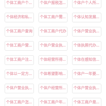
个体工商户个人所得税怎么申报
个体户报税怎么操作流程
个体户个人所得税怎么计算
个体经济和私营经济的区别
个体工商户需要缴纳哪些税
个体认知发展中最早发生也是最早成熟的心理过程是
个体工商户查询
个体工商户代办
个体户营业执照年报入口
个体工商户营业执照线上申请
个体户营业执照代办理西安
个体执照代办多少钱
个体工商户注册代办西安
个体经营所得税核定征收2024
个体在感知信息后会形成心理表征
个体以一定方式去影响他人对自己的印象是
个体希望影响和控制他人的心理倾向称为
个体户一年要交多少税
个体户营业执照注销
个体户经营所得税税率
个体户营业执照怎么注销
个体工商户怎么交社保
个体工商户年报登录入口
个体工商户是什么意思