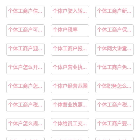
个体工商户信息查询
个体户驶入转型快车道
个体工商户新规12月实施
第31章：
第32章：
个体工商户可以买职工社保吗
个体户税率
个体工商户保险保障项目招标
第33章：
第34章：
第35章：
第36章：
个体工商户迎来黄金期
个体工商户报税网上申报流程
个体网大讲堂走进苏州
第37章：
第38章：
个体户怎么开发票
个体户营业执照怎么申请
个体工商户免税额度是多少
第39章：
个体工商户怎样报税
个体户经营范围
个体职务怎么填写才正确
个体工商户税收标准
个体营业执照办理入口官网
个体工商户税收优惠政策2025最新公告
个体户怎么规避不买社保
个体给员工交社保最低交多少
个体工商户要交哪些税