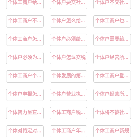
个体工商户给员工交社保要交多少钱
个体户要交社保吗
个体户不交社保后果
个体工商户不给员工交社保违法吗
个体户怎么给员工缴纳社保
个体工商户也要给员工交社保吗
个体工商户怎么给员工交社保
个体户必须给员工交社保吗
个体户需要给员工买社保吗
个体户必须为员工买社保吗
个体户怎么交税
个体户经营所得税核定征收怎么计算
个体工商户个人所得税怎么计算
个体发展的第一反抗期是指哪个期
个体工商户登记管理规定
个体户申报怎么网上申报流程
个体户营业执照名字
个体户经营所得税率表2025最新版最新
个体智力呈直线式发展的年龄阶段是
个体工商户税收优惠政策
个体将不被社会所接受的冲动转化为社会赞许
个体对特定对象的总的评价和稳定性的反应倾向是
个体工商户年报网上申报系统入口官网
个体工商户新规