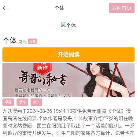
个体
返回首页
个体
提
泉舟
连载
交
开始阅读
福利内容
悬疑
恐怖
都市
九妖漫画于2024-08-26 19:44:10提供免费无删减《个体》漫
画高清在线阅读,个体作者是泉舟,
个体
故事介绍:”7岁的阳在晚
餐时突然昏阙，医生在阳的肚子取出了一个活着的胎儿。一系
列诡异的事情开始发生，医生与阳的家属各方算计，记者也在