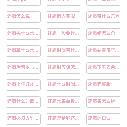
第13章：要求
第14章：恍惚
第15章：聊聊
第16章：方法
还愿怎么说
还愿散人实况
还愿带什么东西
第17章：附身
第18章：孤独
还愿买什么水果好
还愿一般要什么时候去
还愿猪怎么杀
第19章：实现心愿
第20章：留言
还愿拿什么水果最好
还愿时间有什么讲究
还愿要准备些什么
第21章：最好的办法
第22章：疑问
还愿后可以马上许愿吗
还愿时应该怎么和菩萨讲
还愿下午去合适不
第23章：奇怪
第24章：徘徊的灵魂
还愿上午好还是下午好
还愿什么时间合适
还愿完整版
第25章：叫名字
第26章：提议
第27章：旅馆
第28章：尴尬
还愿什么时间去最好
还愿水果单数双数
还愿香怎么烧
还愿必须去许愿的地方吗
还愿是给钱还是买香
还愿的口诀