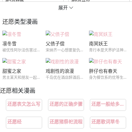
第5章疑惑
第6章共识
展开
第7章紧张
第8章请求
还愿
类型漫画
第9章拒绝
第10章巧遇
凛冬雪
父债子偿
南冥妖王
第11章谎言
第12章吵闹
被优性阿尔法伤害过，所以畏惧伤害，但是在图书馆遇见的男生，看一眼就知道是优性阿尔法，明明想远离，却无法抗拒他的接近。
宋纳齐一心想要复仇，却没想到对方突然去世了，就在这空虚之际，被有心人引导他对准了仇人的儿子...
青行本是天界护法神。后被天帝贬为鬼族。以通天为首的截教仙欲除“三尸”致使三界战乱鬼族几乎灭绝，青行为躲追杀只得逃往极阴之地的南冥。据说那里连神仙都不敢踏足
第13章要求
第14章恍惚
甜蜜之家
戏剧性的浪漫
胖仔也有春天
第15章聊聊
第16章方法
男主某天和朋友一起在酒吧找乐子时，遇见了一个跳钢管舞的漂亮女人。原本他只把这当成是一个小插曲，却没想到在几天后的家庭聚会中再次见到了对方，而这个女人的身份则是自己的准大嫂...
千岛优在酒店醉酒后误把前来帮忙的皇当做搭讪的人结果尴尬离场，第二天没想到会在公司同一楼层的合作公司中再见到他，就此两人慢慢开始接触并喜欢上了对方...
身为餐饮系的优等生，却因为只在意吃跟做菜导致体型肥胖的王修豪，在经历一次重大冲击减肥成功后，开始对料理跟...上瘾...
第17章附身
第18章孤独
还愿
相关漫画
第19章实现心愿
第20章留言
还愿表文怎么写
还愿的正确步骤
还愿一般给多少钱
第21章最好的办法
第22章疑问
还愿经
还愿猪祭祀流程
还愿歌词草冬