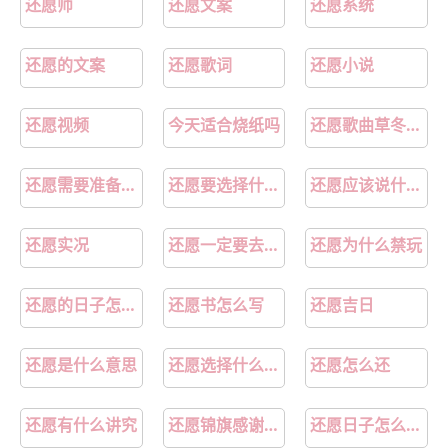
还愿师
还愿文案
还愿系统
还愿的文案
还愿歌词
还愿小说
还愿视频
今天适合烧纸吗
还愿歌曲草冬没有派对
还愿需要准备什么东西
还愿要选择什么时间去最好
还愿应该说什么话
还愿实况
还愿一定要去许愿的地方吗
还愿为什么禁玩
还愿的日子怎么选
还愿书怎么写
还愿吉日
还愿是什么意思
还愿选择什么日子最好
还愿怎么还
还愿有什么讲究
还愿锦旗感谢用语大全
还愿日子怎么选吉日