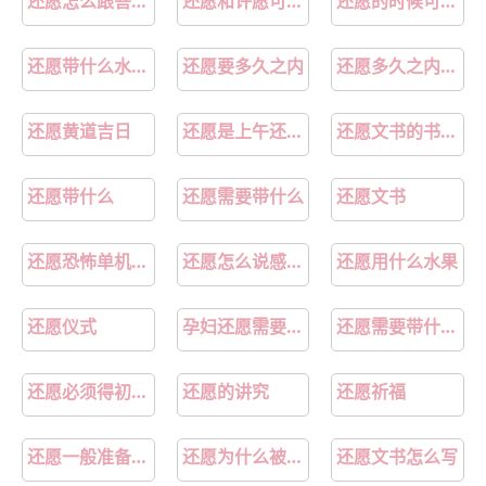
还愿怎么跟菩萨说
还愿和许愿可以一起吗
还愿的时候可以继续许愿吗
还愿带什么水果一般带几个
还愿要多久之内
还愿多久之内要去
还愿黄道吉日
还愿是上午还是下午
还愿文书的书写范文
还愿带什么
还愿需要带什么
还愿文书
还愿恐怖单机游戏
还愿怎么说感谢的话
还愿用什么水果
还愿仪式
孕妇还愿需要准备什么东西
还愿需要带什么供品
还愿必须得初一十五吗
还愿的讲究
还愿祈福
还愿一般准备什么供品
还愿为什么被下了
还愿文书怎么写