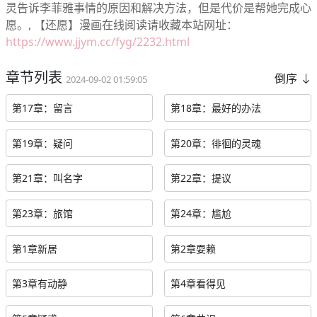
灵告诉李菲雅事情的原因和解决方法，但是代价是帮她完成心
愿。, 【还愿】漫画在线阅读请收藏本站网址：
https://www.jjym.cc/fyg/2232.html
章节列表
倒序
2024-09-02 01:59:05
第17章：留言
第18章：最好的办法
第19章：疑问
第20章：徘徊的灵魂
第21章：叫名字
第22章：提议
第23章：旅馆
第24章：尴尬
第1章新居
第2章耍赖
第3章有动静
第4章看得见