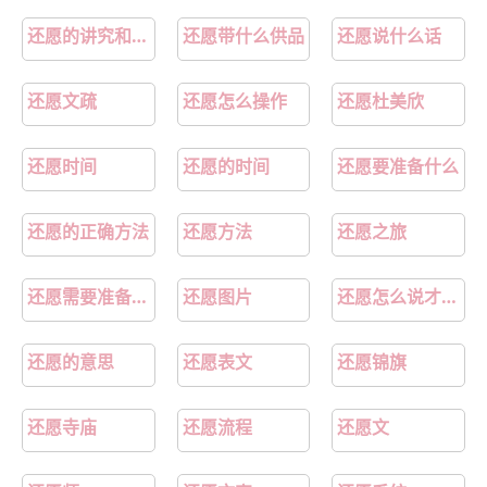
还愿的讲究和禁忌
还愿带什么供品
还愿说什么话
还愿文疏
还愿怎么操作
还愿杜美欣
还愿时间
还愿的时间
还愿要准备什么
还愿的正确方法
还愿方法
还愿之旅
还愿需要准备什么东西带去
还愿图片
还愿怎么说才让菩萨知道
还愿的意思
还愿表文
还愿锦旗
还愿寺庙
还愿流程
还愿文