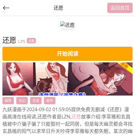
还愿
返回首页
还愿
提
LZN
连载
交
开始阅读
福利内容
搞笑
玄幻
恋爱
都市
九妖漫画于2024-09-02 01:59:05提供免费无删减《还愿》漫
画高清在线阅读,还愿作者是LZN,
还愿
故事介绍:李菲雅和玄昌
植被中介骗子骗了只能暂时一起同居，但是每天幽灵都会寻找
玄昌植的阳气以求早日升天吵得李菲雅每天都失眠，某次的幽