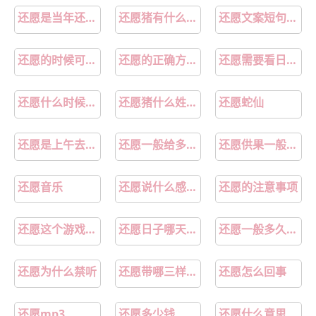
第23章奇怪
第24章徘徊的灵魂
还愿是当年还是下一年
还愿猪有什么讲究
还愿文案短句干净
第25章叫名字
第26章提议
还愿的时候可以再请愿吗
还愿的正确方法和规矩
还愿需要看日子吗什么时间去
第27章旅馆
第28章尴尬
还愿什么时候去合适
还愿猪什么姓不能吃
还愿蛇仙
第1章：新居
第2章：耍赖
第3章：有动静
第4章：看得见
还愿是上午去还是下午去
还愿一般给多少钱在功德香里
还愿供果一般供什么水果
第5章：疑惑
第6章：共识
还愿音乐
还愿说什么感谢的话
还愿的注意事项
第7章：紧张
第8章：请求
还愿这个游戏怎么回事
还愿日子哪天最好2025年
还愿一般多久之内
第9章：拒绝
第10章：巧遇
还愿为什么禁听
还愿带哪三样水果
还愿怎么回事
第11章：谎言
第12章：吵闹
还愿mp3
还愿多少钱
还愿什么意思