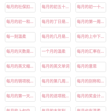
每月的社保扣缴算不算在利润表里
每月的初五十四二十三有什么禁忌
每月的初一十五的规矩和忌讳
每月的初一和十五有什么说法
每月的丁日是哪一天
每月的第一周的周三消防安全检查日
每一刻温柔
每月的几月是全国假币货币宣传月
每月的上中下旬怎么分
每月的天数是怎么确定的
一个月的温柔
每月的汇率在哪里查询
每月的英文缩写怎么写
每月的英文单词
每月的意思
每月的销项税和进项税要做平吗
每月的第几周怎么算
每月的别称和雅称
每月的第一天和最后一天分别被称为什么
每月的进项税和销项税怎么处理
每月的奖金计入社保缴费基数吗
每月的上旬中旬下旬怎么分
每月的本年利润需要结转到未分配利润吗
每月也有温柔的一天