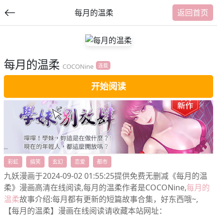
每月的温柔
返回首页
每月的温柔
提
COCONine
连载
交
开始阅读
福利内容
彩虹
搞笑
玄幻
恋爱
都市
九妖漫画于2024-09-02 01:55:25提供免费无删减《每月的温
柔》漫画高清在线阅读,每月的温柔作者是COCONine,
每月的
温柔
故事介绍:每月都有更新的短篇故事合集，好东西哦~,
【每月的温柔】漫画在线阅读请收藏本站网址：