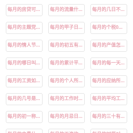
第23章：少年时代的梦境：幻觉
每月的房贷可以延后几天
每月的流量什么时候更新
每月的几日不能烧香
每月的主题党日活动主题有哪些
每月的甲子日是什么时候
每月的个税0申报未申报怎么处理
每月的情人节是几月几号
每月的初五有什么禁忌
每月的产值怎么计算举例说明
每月的哪日叫破群日
每月的累计平均人数计算公式
每月的每一天农历分别是什么日子
每月的工资如何理财
每月的个人所得税计算方法
每月的应纳所得税额
每月的几号是社保扣款日
每月的工作时间是多少小时
每月的平均工资怎么算
每月的初一称为望日
每月的月忌日是哪几日
每月的三十有什么禁忌吗