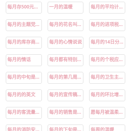
每月存500元10年后复利
一月的温暖
每月的平均计薪工作日
每月的主题党日需要重温入党誓词吗
每月的花名叫什么
每月的进项税额和销项税额要结平吗
每月的库存商品要全部结转成本吗
每月的心情说说
每月的14日分别是什么情人节
每月的情话
每月都有特别温柔的感觉
每月的个税应纳税额怎么算
每月的中旬是几号到几号
每月的第几周是平安浙江文化周
每月的卫生主题日
每月的的英文
每月的宣传稿件统计表
每月的环比增长率累加怎么算
每月的客流量怎么计算
每月的销售是做一笔分录好还是分开做分录好
愿每月被温柔以待
每月的消防安全检查日是每月的哪一天
每月的下旬是几号到几号
每周的温暖