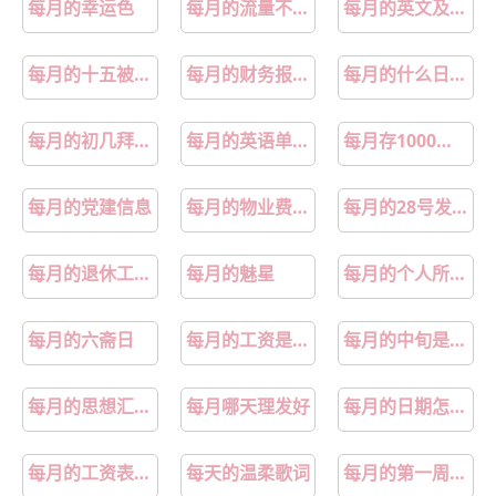
每月的幸运色
每月的流量不够用怎么办
每月的英文及简称
每月的十五被称为什么
每月的财务报告是谁编制的
每月的什么日期放生好
每月的初几拜财神
每月的英语单词怎么写
每月存1000元最佳方案
每月的党建信息
每月的物业费多少钱
每月的28号发上个月的工资合法吗
每月的退休工资怎么查询到账
每月的魅星
每月的个人所得税怎么计算
每月的六斋日
每月的工资是怎么算的
每月的中旬是哪几天
每月的思想汇报怎么写
每月哪天理发好
每月的日期怎么对应五行
每月的工资表根据考勤记录
每天的温柔歌词
每月的第一周怎么算