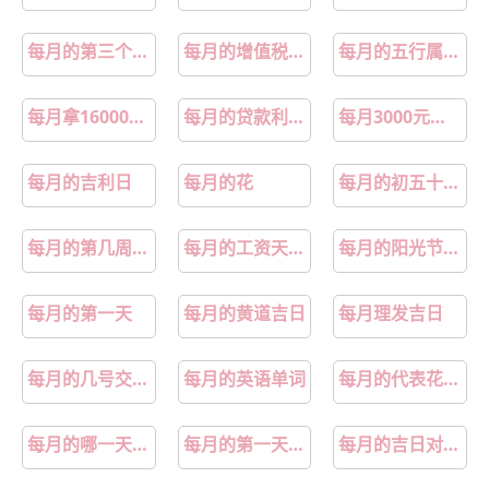
每月的第三个周五期权到期日
每月的增值税需要计提吗
每月的五行属性是什么
每月拿16000元退休金的是什么人
每月的贷款利息最后一天算不算
每月3000元退休金是什么档次
每月的吉利日
每月的花
每月的初五十四廿三是什么日子
每月的第几周是怎么划分的
每月的工资天数算法
每月的阳光节日是哪天
每月的第一天
每月的黄道吉日
每月理发吉日
每月的几号交社保
每月的英语单词
每月的代表花是什么
每月的哪一天是阳公日
每月的第一天文案
每月的吉日对照表