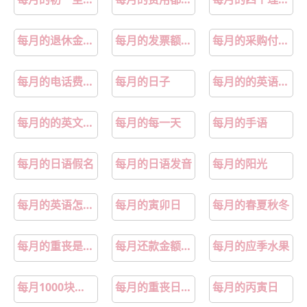
第5章：商品好送货员:回答我
第6章：漂亮宝贝的三合会：扔垃圾
第7章：漂亮宝贝的三合会：醒了
第8章：漂亮宝贝的三合会：怒吼
每月的退休金怎么查询
每月的发票额度什么时候更新
每月的采购付款计划是谁做
第9章：漂亮宝贝的三合会：不痛
第10章：漂亮宝贝的三合会：彼得潘
每月的电话费明细如何导入另一个excell总表
每月的日子
每月的的英语怎么写
第11章：漂亮宝贝的三合会：裂开
第12章：漂亮宝贝的三合会：死定了
每月的的英文怎么读
每月的每一天
每月的手语
第13章：漂亮宝贝的三合会：跑路
第14章：少年时代的梦境：梦
每月的日语假名
每月的日语发音
每月的阳光
第15章：少年时代的梦境：学弟
第16章：少年时代的梦境：疯了
每月的英语怎么读
每月的寅卯日
每月的春夏秋冬
第17章：少年时代的梦境：相亲
第18章：少年时代的梦境：烦死了
第19章：少年时代的梦境：有缘分
第20章：少年时代的梦境：忘掉他
每月的重丧是哪几个日期
每月还款金额一样是什么贷款
每月的应季水果
第21章：少年时代的梦境：躲着我
第22章：少年时代的梦境：运动
每月1000块电池租赁费哪家车企
每月的重丧日是哪几天
每月的丙寅日