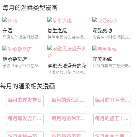
第14章少年时代的梦境梦
第13章漂亮宝贝的三合会跑路
每月的温柔
类型漫画
第12章漂亮宝贝的三合会死定了
第11章漂亮宝贝的三合会裂开
升温
复生之缘
深受感动
第10章漂亮宝贝的三合会彼得潘
第9章漂亮宝贝的三合会不痛
马唐从他出生时就感受不到温暖。但是当我遇到李温的那一刻，我从未感受到的温暖渗透。似乎身体和心灵都被温暖的温暖所支配。
韩徐宇因为告白被拒绝而十分沮丧，就在他郁郁寡欢时意外地坠楼身亡。随后变成了鬼的韩徐宇，原以为能够顺利转世投胎，却又因为喝醉了酒的阴间使者的失误，成为了活着鬼...
椎名在小时候得到过东条的帮助，并深受感动。以此为契机，在他长大后来到了东条曾经工作过的酒店当起了门童。令他没想到的是，许多年未见的东条再次出现在了他的面前...
第8章漂亮宝贝的三合会怒吼
第7章漂亮宝贝的三合会醒了
继承杂货店
完美系统
第6章漂亮宝贝的三合会扔垃圾
第5章商品好送货员:回答我
浇融无法盛开的花
子强继承了爷爷在乡下经营的小杂货店，上工第一天，他就被带去某个房间，还被赋予执行某个诡异的任务，而房间里的墙上也有个莫名其妙的“洞”。就在这时，隔壁房间走进来了一个女人...
公务员李贤宇意外安装了一个奇怪的系统，使用这个系统的点数可以修改现实中自身的能力值，而点数的获得来自系统颁布的和女性发生关系的任务，从此李贤宇的幸福生活开始了...
《咲かない花に水やり》
第4章商品好送货员:报应
第3章商品好送货员:表白
每月的温柔
相关漫画
第2章商品好送货员:是你
第1章商品好送货员:快跑
每月的理发吉日
每月的近似汇率怎么得到
每月的11月份底会清算融资股票吗
第1章：商品好送货员:快跑
第2章：商品好送货员:是你
每月理发吉日农历
每月的退休工资不取有什么影响吗
每月的初五十四二十三是月忌日吗
第3章：商品好送货员:表白
第4章：商品好送货员:报应
每月的初一至初八艾灸足三里
每月的费用都要给会计做账吗
每月的四个理发黄金日