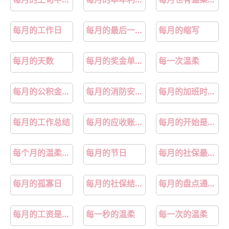
每月的工作日
每月的最后一天叫什么
每月的缩写
每月的天数
每月的奖金单独计税还是并入综合所得
每一次温柔
每月的公积金可以直接还房贷吗
每月的消防安全检查日是哪一天
每月的加班时间不得超过多少小时
每月的工作总结
每月的应收账款周转天数怎么算
每月的开始是以哪个为准
每个月的温柔粤语
每月的节日
每月的社保最晚几号交
每月的孤寡日
每月的社保结算期是什么意思
每月的盘点通知怎么写
每月的工资是怎样计算一日工资
每一秒的温柔
每一次的温柔