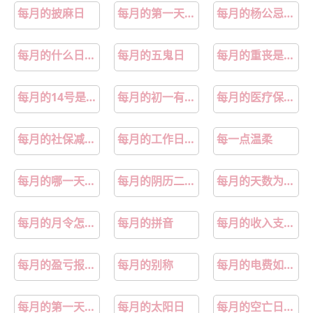
每月的披麻日
每月的第一天祝福语
每月的杨公忌是哪天
每月的什么日子剪头发最好
每月的五鬼日
每月的重丧是哪几天
每月的14号是什么情人节
每月的初一有啥讲究吗
每月的医疗保险缴纳有没有限制时间吗
每月的社保减员日期
每月的工作日天数
每一点温柔
每月的哪一天不是好日子
每月的阴历二十三日子有什么讲究
每月的天数为什么不一样
每月的月令怎么排
每月的拼音
每月的收入支出表格
每月的盈亏报表怎么做
每月的别称
每月的电费如何计算
每月的第一天和最后一天称作什么
每月的太阳日
每月的空亡日怎样判定