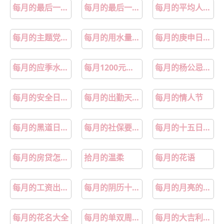
每月的最后一天如何表述
每月的最后一天函数公式
每月的平均人数怎么算
每月的主题党日活动
每月的用水量大约是多少吨
每月的庚申日是哪一天
每月的应季水果有哪些
每月1200元包食宿养老公寓真的吗
每月的杨公忌是哪一天
每月的安全日有哪些
每月的出勤天数怎么算
每月的情人节
每月的黑道日是哪几天
每月的社保要在多少号之前缴纳
每月的十五日叫什么
每月的房贷怎么算
拾月的温柔
每月的花语
每月的工资出勤天数怎么算
每月的阴历十五有什么禁忌
每月的月亮的变化图
每月的花名大全
每月的单双周是怎样算的
每月的大吉利日: