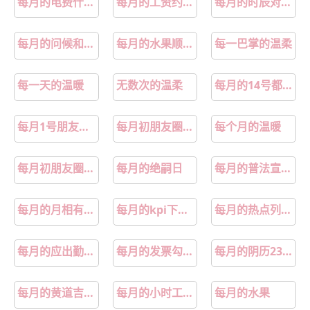
每月的电费什么时间结账
每月的工资约一千元,全年不足两千元,交不交税
每月的时辰对应的时间
每月的问候和关心
每月的水果顺口溜
每一巴掌的温柔
每一天的温暖
无数次的温柔
每月的14号都是情人节
每月1号朋友圈温柔文案
每月初朋友圈温柔文案
每个月的温暖
每月初朋友圈温柔文案推荐
每月的绝嗣日
每月的普法宣传主题有哪些
每月的月相有两次是最圆的对吗
每月的kpi下发通知如何写
每月的热点列出文旅选题表
每月的应出勤天数怎么算
每月的发票勾选认证最晚是几号
每月的阴历23有啥说法吗
每月的黄道吉日都有哪几天
每月的小时工资怎么计算
每月的水果