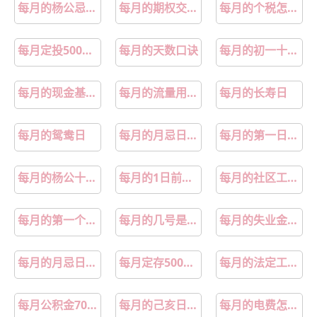
每月的杨公忌日是几日
每月的期权交割日都有哪几天
每月的个税怎么算
每月定投500元最佳方案
每月的天数口诀
每月的初一十五有什么禁忌
每月的现金基金分红
每月的流量用不完怎么办
每月的长寿日
每月的鸳鸯日
每月的月忌日是哪三日
每月的第一日叫什么
每月的杨公十三忌是哪些日子
每月的1日前缴付次月租金
每月的社区工作重点
每月的第一个星期一
每月的几号是罗睺日
每月的失业金几号发
每月的月忌日是哪1天
每月定存500元存钱法
每月的法定工作时间怎么算
每月公积金700元可以贷多少
每月的己亥日是重丧日吗
每月的电费怎么查询