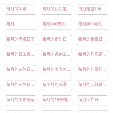
每月的叫法
每月的利润怎么做账
每月定投1000元复利图
每月
每月400元公积金能贷多少
每月存500的理财方法
每月的黑道日子
每月的断头日
每月的重丧日怎样算
每月的日工资计算方法
每月的退休工资几号发
每月的几号是充电日
每月的三煞日指哪几天
每月的英文怎么说
每月的社保几号扣费
每月的三煞日是哪几天
每个月的浪漫
每月的卯日是哪一天
每月的英语缩写
每月的15号叫什么
每月空亡日