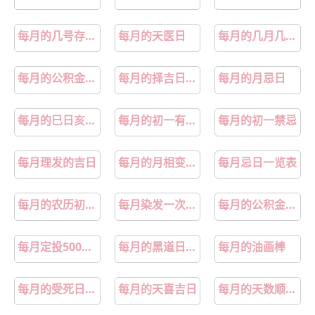
每月的几号存钱最好
每月的天医日
每月的几月几日是阳光节
每月的公积金可以抵月供吗
每月的择吉日口诀
每月的月忌日
每月的巳日亥日是什么意思
每月的初一有什么忌讳
每月的初一禁忌
每月理发的吉日
每月的月相变化示意图
每月忌日一览表
每月的农历初一有什么讲究
每月染发一次有危害吗
每月的公积金什么时候到账
每月定投500元一年能赚多少钱
每月的黑道日是哪些日
每月的油画棒
每月的受死日是哪几天
每月的天喜吉日
每月的天数顺口溜