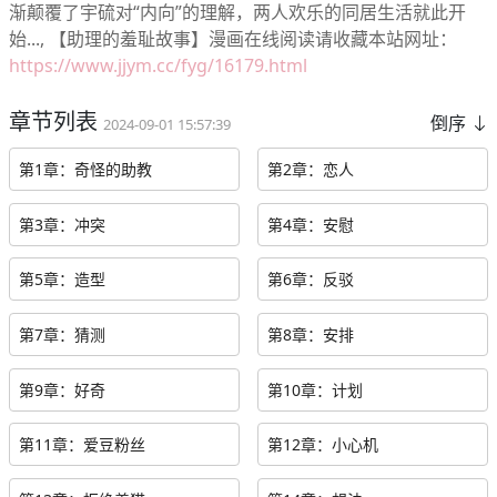
渐颠覆了宇硫对“内向”的理解，两人欢乐的同居生活就此开
始..., 【助理的羞耻故事】漫画在线阅读请收藏本站网址：
https://www.jjym.cc/fyg/16179.html
章节列表
倒序
2024-09-01 15:57:39
第1章：奇怪的助教
第2章：恋人
第3章：冲突
第4章：安慰
第5章：造型
第6章：反驳
第7章：猜测
第8章：安排
第9章：好奇
第10章：计划
第11章：爱豆粉丝
第12章：小心机