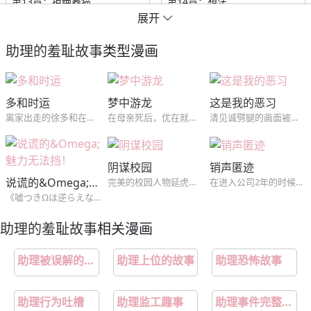
第13章：拒绝养猫
第14章：想法
展开
第15章：疑惑
第16章：讨论
助理的羞耻故事
类型漫画
第17章：美梦
第18章：孤单
多和时运
梦中游龙
这是我的恶习
第19章：在意
第20章：评价
离家出走的徐多和在朋友介绍下和他们一起合租，没想到初恋吴时运是这里的房东，对吴时运怀有愧疚的徐多和和初恋绝不平淡的同居生活就此开始。
在母亲死后，优在就深陷桃色梦靥之中，没想到那个梦中的男人，在现实中找到了他...
清见诚劈腿的画面被自己的学生松山拓斗拍了下来，松山以此为筹码想得到清见，经不住松山的纠缠两人发生了关系，但松山并不因此满足...
第21章：喜欢的类型
第22章：道歉
阴谋校园
销声匿迹
说谎的&Omega;魅力无法挡！
完美的校园人物延虎，被学姐拜托而交换的课题小组，没想到，到了那个阴郁哲学怪人家里，却发现对方不仅是个富二代，还是自己高中时的暗恋对象？！（《我的BJ邻居》同作者,短篇~）
在进入公司2年的时候，作为集团总务科职员的池远永卷入了上司的腐败案，因此在公司受到了解除职务的处分。伤心赴江陵旅游的远永为了买碗去了市场的器皿店，发现了会长喜欢的陶艺家尹泰俊。从2年前开始尹泰俊就销声匿迹，谁都不知道他的下落，知道集团的会长想和尹泰俊签订专属合同的远永为了复职接近了尹泰俊…
《嘘つきΩは逆らえない！》伪装成β过生活的Ω，突然成为了优质α的伴侣！？某天和同事们聚餐结束回家的路上，桥田（Ω）照顾着喝醉的林（α），却因为费洛蒙而引发意外事件，两人不仅发生性行为，甚至结为了伴侣！事后，林因为酒醉而不记得那晚所发生的事，桥田也决定要就此隐瞒下去，然而已经结为伴侣的两人，身体却无法
助理的羞耻故事
相关漫画
助理被误解的故事
助理上位的故事
助理恐怖故事
助理行为吐槽
助理监工趣事
助理事件完整经过