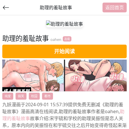
助理的羞耻故事
返回首页
助理的羞耻故事
提
oahen
连载
交
开始阅读
福利内容
纯爱
搞笑
校园
都市
九妖漫画于2024-09-01 15:57:39提供免费无删减《助理的羞
耻故事》漫画高清在线阅读,助理的羞耻故事作者是oahen,
助
理的羞耻故事
故事介绍:宋宇硫和学校的助理吴振恒是恋人关
系，原本内向的吴振恒在和宇硫交往之后开始变得奇怪起来渐